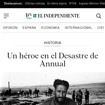
Destacamos:
Últimas noticias
En tierra lejana
RTVE
Ingreso Mínimo Vital
OPINIÓN
ESPAÑA
ECONOMÍA
INTERNACIONAL
CIE
HISTORIA
Un héroe en el Desastre de
Annual