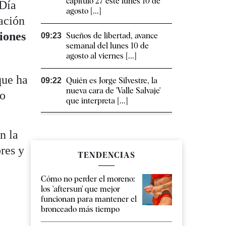
capítulo 27 este lunes 10 de
 Día
agosto [...]
ación
iones
Sueños de libertad, avance
09:23
semanal del lunes 10 de
agosto al viernes [...]
que ha
Quién es Jorge Silvestre, la
09:22
nueva cara de 'Valle Salvaje'
lo
que interpreta [...]
n la
res y
TENDENCIAS
Cómo no perder el moreno:
los 'aftersun' que mejor
funcionan para mantener el
bronceado más tiempo