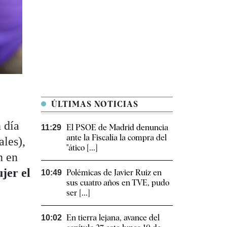
ÚLTIMAS NOTICIAS
 día
El PSOE de Madrid denuncia
11:29
ante la Fiscalía la compra del
ales),
"ático [...]
n en
jer el
Polémicas de Javier Ruiz en
10:49
sus cuatro años en TVE, pudo
ser [...]
En tierra lejana, avance del
10:02