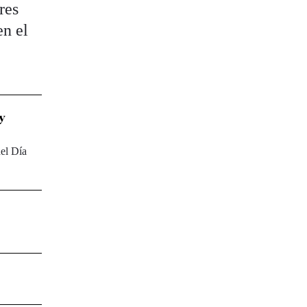
res
en el
 y
del Día