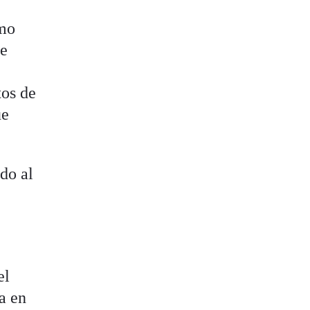
omo
de
tos de
ue
ido al
el
ía en