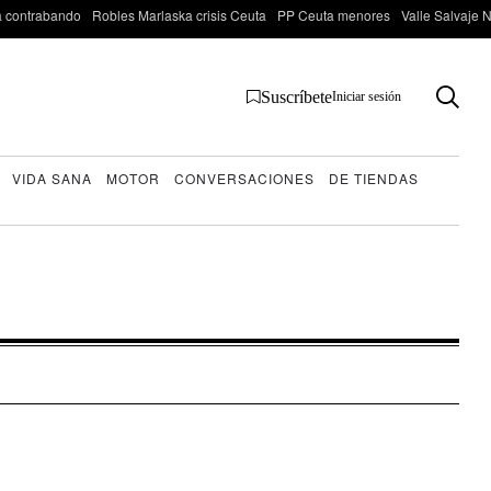
 contrabando
Robles Marlaska crisis Ceuta
PP Ceuta menores
Valle Salvaje N
Suscríbete
Iniciar sesión
VIDA SANA
MOTOR
CONVERSACIONES
DE TIENDAS