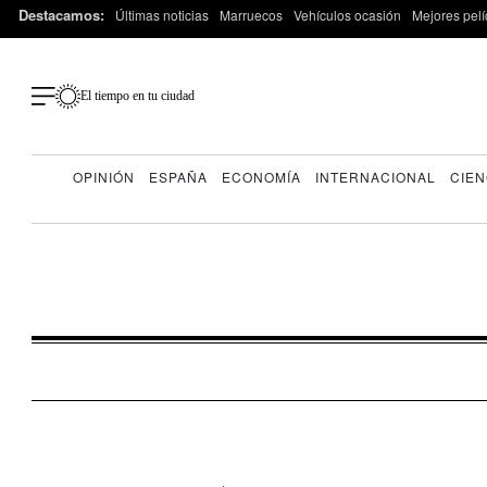
Destacamos:
Últimas noticias
Marruecos
Vehículos ocasión
Mejores pelí
El tiempo en tu ciudad
OPINIÓN
ESPAÑA
ECONOMÍA
INTERNACIONAL
CIEN