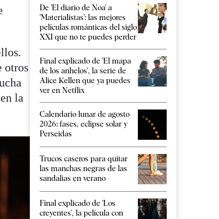
De 'El diario de Noa' a
e
'Materialistas': las mejores
películas románticas del siglo
XXI que no te puedes perder
llos.
Final explicado de 'El mapa
 otros
de los anhelos', la serie de
Alice Kellen que ya puedes
lucha
ver en Netflix
en la
Calendario lunar de agosto
2026: fases, eclipse solar y
Perseidas
Trucos caseros para quitar
las manchas negras de las
sandalias en verano
Final explicado de 'Los
creyentes', la película con