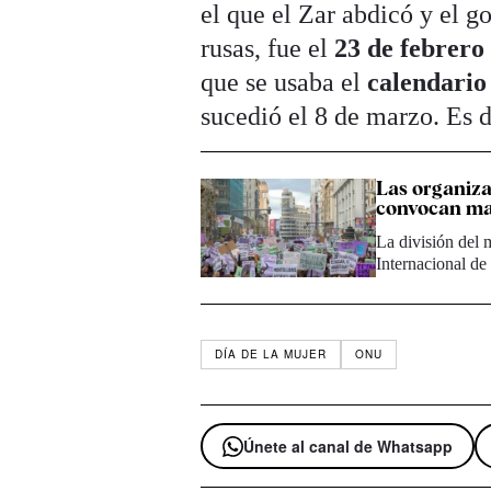
el que el Zar abdicó y el g
rusas, fue el
23 de febrero
que se usaba el
calendario
sucedió el 8 de marzo. Es d
Las organiza
convocan ma
La división del 
Internacional de
DÍA DE LA MUJER
ONU
Únete al canal de Whatsapp