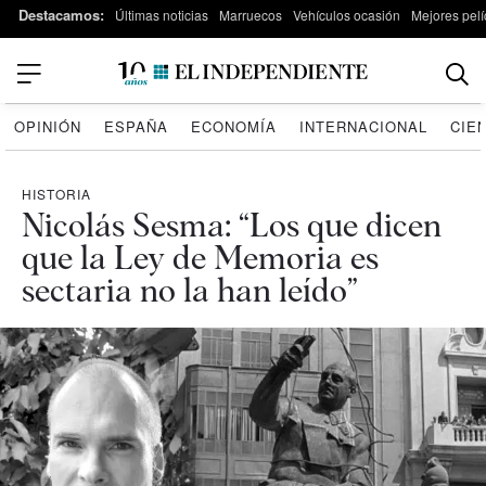
Destacamos:
Últimas noticias
Marruecos
Vehículos ocasión
Mejores pelí
OPINIÓN
ESPAÑA
ECONOMÍA
INTERNACIONAL
CIE
HISTORIA
Nicolás Sesma: “Los que dicen
que la Ley de Memoria es
sectaria no la han leído”