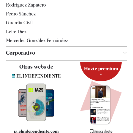
Rodríguez Zapatero
Televisión
Pedro Sánchez
Tendencias
Guardia Civil
Leire Díez
Mercedes González Fernández
Corporativo
Contacto
Otras webs de
Hazte premium
Suscripción
Newsletter
Apps
Quiénes somos
Especificaciones
ia.elindependiente.com
Suscríbete