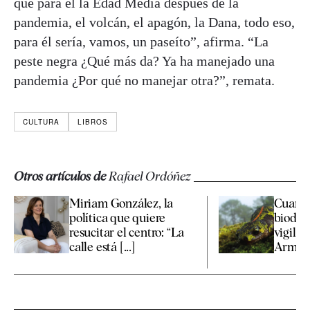
que para él la Edad Media después de la
pandemia, el volcán, el apagón, la Dana, todo eso,
para él sería, vamos, un paseíto”, afirma. “La
peste negra ¿Qué más da? Ya ha manejado una
pandemia ¿Por qué no manejar otra?”, remata.
CULTURA
LIBROS
Otros artículos de
Rafael Ordóñez
Miriam González, la
Cuarte
política que quiere
biodive
resucitar el centro: “La
vigilan
calle está [...]
Armada