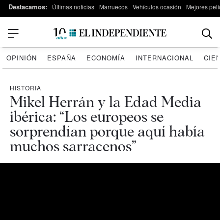
Destacamos:
Últimas noticias
Marruecos
Vehículos ocasión
Mejores pelí
OPINIÓN
ESPAÑA
ECONOMÍA
INTERNACIONAL
CIE
HISTORIA
Mikel Herrán y la Edad Media
ibérica: “Los europeos se
sorprendían porque aquí había
muchos sarracenos”