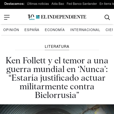
Destacamos:
Últimas noticias
Aída Bao
Fed Banco Santander
En tierra 
OPINIÓN
ESPAÑA
ECONOMÍA
INTERNACIONAL
CIE
LITERATURA
Ken Follett y el temor a una
guerra mundial en ‘Nunca’:
“Estaría justificado actuar
militarmente contra
Bielorrusia”