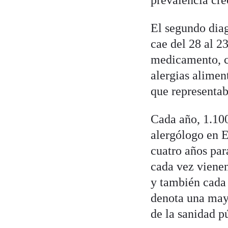
prevalencia cre
El segundo dia
cae del 28 al 2
medicamento, co
alergias alimen
que representa
Cada año, 1.100
alergólogo en E
cuatro años par
cada vez vienen
y también cada 
denota una mayo
de la sanidad p