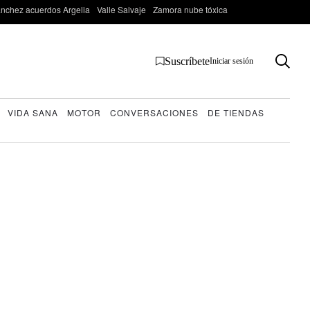
nchez acuerdos Argelia
Valle Salvaje
Zamora nube tóxica
Suscríbete
Iniciar sesión
VIDA SANA
MOTOR
CONVERSACIONES
DE TIENDAS