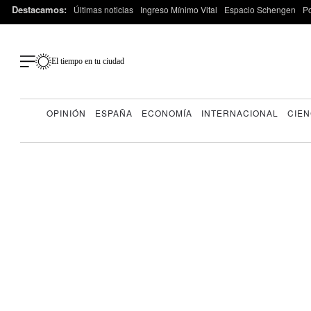
Destacamos:
Últimas noticias
Ingreso Mínimo Vital
Espacio Schengen
P
El tiempo en tu ciudad
OPINIÓN
ESPAÑA
ECONOMÍA
INTERNACIONAL
CIEN