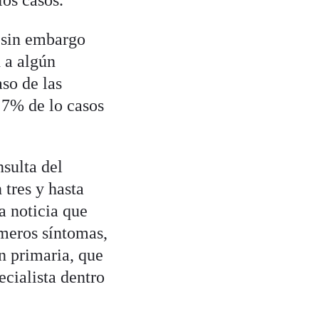
os casos.
 sin embargo
d a algún
so de las
l 7% de lo casos
sulta del
tres y hasta
a noticia que
imeros síntomas,
n primaria, que
cialista dentro