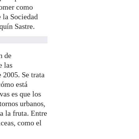
 comer como
e la Sociedad
uín Sastre.
n de
e las
 2005. Se trata
cómo está
as es que los
tornos urbanos,
 la fruta. Entre
áceas, como el