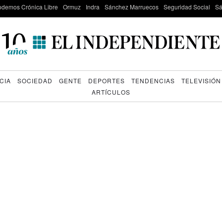
odemos Crónica Libre
Ormuz
Indra
Sánchez Marruecos
Seguridad Social
Sá
CIA
SOCIEDAD
GENTE
DEPORTES
TENDENCIAS
TELEVISIÓN
ARTÍCULOS