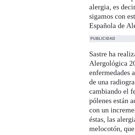
alergia, es dec
sigamos con est
Española de Al
PUBLICIDAD
Sastre ha reali
Alergológica 20
enfermedades al
de una radiogra
cambiando el fe
pólenes están a
con un incremen
éstas, las aler
melocotón, que 