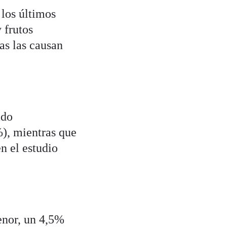
los últimos
 frutos
ias las causan
ado
%), mientras que
n el estudio
enor, un 4,5%