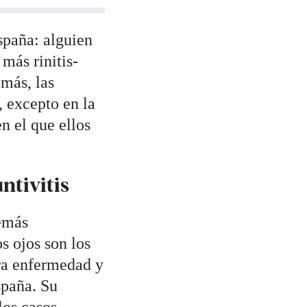
spaña: alguien
más rinitis-
más, las
, excepto en la
n el que ellos
ntivitis
demás
s ojos son los
era enfermedad y
spaña. Su