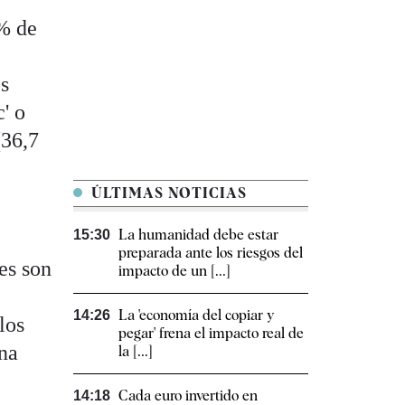
 % de
os
c' o
(36,7
ÚLTIMAS NOTICIAS
La humanidad debe estar
15:30
preparada ante los riesgos del
es son
impacto de un [...]
La 'economía del copiar y
14:26
los
pegar' frena el impacto real de
una
la [...]
Cada euro invertido en
14:18