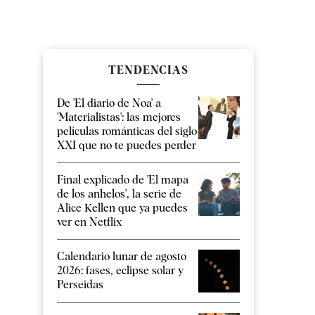
TENDENCIAS
De 'El diario de Noa' a
'Materialistas': las mejores
películas románticas del siglo
XXI que no te puedes perder
Final explicado de 'El mapa
de los anhelos', la serie de
Alice Kellen que ya puedes
ver en Netflix
Calendario lunar de agosto
2026: fases, eclipse solar y
Perseidas