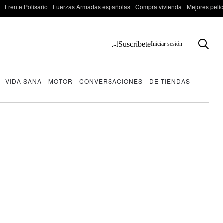
Frente Polisario
Fuerzas Armadas españolas
Compra vivienda
Mejores pelí
Suscríbete
Iniciar sesión
VIDA SANA
MOTOR
CONVERSACIONES
DE TIENDAS