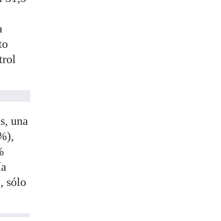
a
to
trol
s, una
%),
%
ía
, sólo