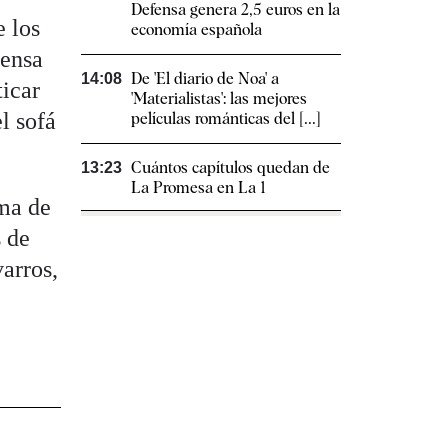
Defensa genera 2,5 euros en la
e los
economía española
iensa
De 'El diario de Noa' a
14:08
ticar
'Materialistas': las mejores
l sofá
películas románticas del [...]
Cuántos capítulos quedan de
13:23
La Promesa en La 1
ma de
s de
varros,