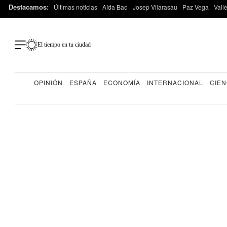
Destacamos:
Últimas noticias
Aída Bao
Josep Vilarasau
Paz Vega
Vall
El tiempo en tu ciudad
OPINIÓN
ESPAÑA
ECONOMÍA
INTERNACIONAL
CIEN