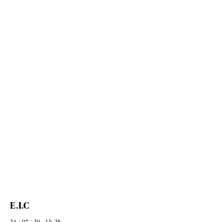
E.I.C
24 / 07 / 20 - 13: 28