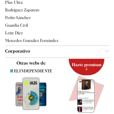
Plus Ultra
Gente
Rodríguez Zapatero
Televisión
Pedro Sánchez
Tendencias
Guardia Civil
Leire Díez
Mercedes González Fernández
Corporativo
Contacto
Otras webs de
Hazte premium
Suscripción
Newsletter
Apps
Quiénes somos
Especificaciones