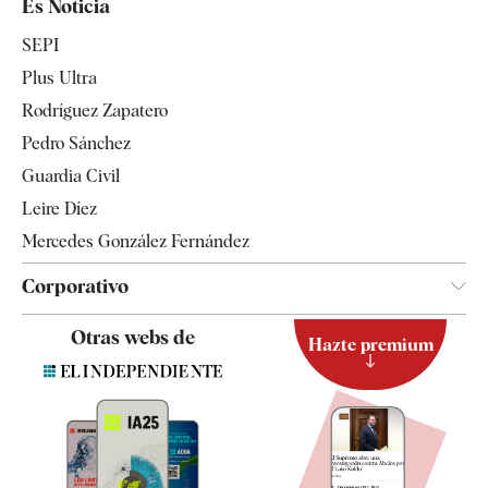
Es Noticia
Economía
SEPI
Internacional
Plus Ultra
Gente
Rodríguez Zapatero
Televisión
Pedro Sánchez
Tendencias
Guardia Civil
Leire Díez
Mercedes González Fernández
Corporativo
Contacto
Otras webs de
Hazte premium
Suscripción
Newsletter
Apps
Quiénes somos