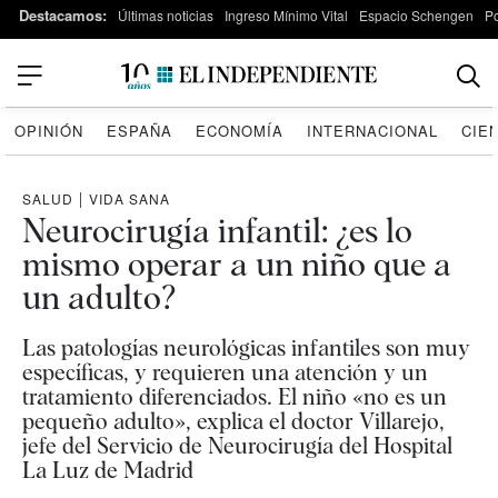
Destacamos:
Últimas noticias
Ingreso Mínimo Vital
Espacio Schengen
P
OPINIÓN
ESPAÑA
ECONOMÍA
INTERNACIONAL
CIE
SALUD
|
VIDA SANA
Neurocirugía infantil: ¿es lo
mismo operar a un niño que a
un adulto?
Las patologías neurológicas infantiles son muy
específicas, y requieren una atención y un
tratamiento diferenciados. El niño «no es un
pequeño adulto», explica el doctor Villarejo,
jefe del Servicio de Neurocirugía del Hospital
La Luz de Madrid