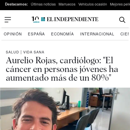
Destacamos:
Últimas noticias
Marruecos
Vehículos ocasión
Mejores pelí
OPINIÓN
ESPAÑA
ECONOMÍA
INTERNACIONAL
CIE
SALUD
|
VIDA SANA
Aurelio Rojas, cardiólogo: "El
cáncer en personas jóvenes ha
aumentado más de un 80%"