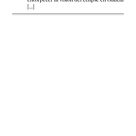
[...]