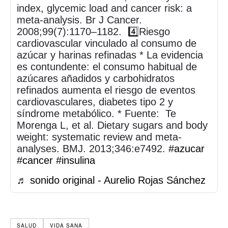
index, glycemic load and cancer risk: a
meta-analysis. Br J Cancer.
2008;99(7):1170–1182. 4️⃣Riesgo
cardiovascular vinculado al consumo de
azúcar y harinas refinadas * La evidencia
es contundente: el consumo habitual de
azúcares añadidos y carbohidratos
refinados aumenta el riesgo de eventos
cardiovasculares, diabetes tipo 2 y
síndrome metabólico. * Fuente: Te
Morenga L, et al. Dietary sugars and body
weight: systematic review and meta-
analyses. BMJ. 2013;346:e7492.
#azucar
#cancer
#insulina
♬ sonido original - Aurelio Rojas Sánchez
SALUD
VIDA SANA