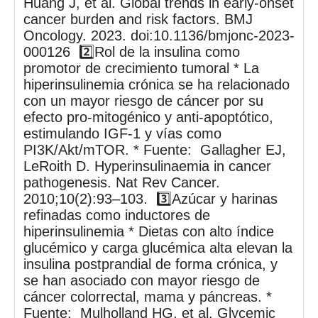
Huang J, et al. Global trends in early-onset
cancer burden and risk factors. BMJ
Oncology. 2023. doi:10.1136/bmjonc-2023-
000126 2️⃣Rol de la insulina como
promotor de crecimiento tumoral * La
hiperinsulinemia crónica se ha relacionado
con un mayor riesgo de cáncer por su
efecto pro-mitogénico y anti-apoptótico,
estimulando IGF-1 y vías como
PI3K/Akt/mTOR. * Fuente: Gallagher EJ,
LeRoith D. Hyperinsulinaemia in cancer
pathogenesis. Nat Rev Cancer.
2010;10(2):93–103. 3️⃣Azúcar y harinas
refinadas como inductores de
hiperinsulinemia * Dietas con alto índice
glucémico y carga glucémica alta elevan la
insulina postprandial de forma crónica, y
se han asociado con mayor riesgo de
cáncer colorrectal, mama y páncreas. *
Fuente: Mulholland HG, et al. Glycemic