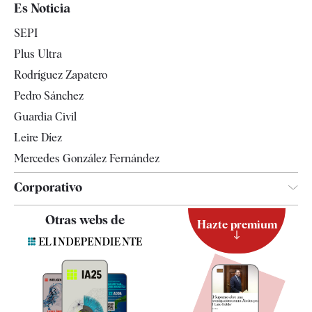
España
Es Noticia
Economía
SEPI
Internacional
Plus Ultra
Gente
Rodríguez Zapatero
Televisión
Pedro Sánchez
Tendencias
Guardia Civil
Leire Díez
Mercedes González Fernández
Corporativo
Contacto
Otras webs de
Hazte premium
Suscripción
Newsletter
Apps
Quiénes somos