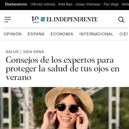
Destacamos:
Últimas noticias
Aída Bao
Josep Vilarasau
Paz Vega
Vall
OPINIÓN
ESPAÑA
ECONOMÍA
INTERNACIONAL
CIE
SALUD
|
VIDA SANA
Consejos de los expertos para
proteger la salud de tus ojos en
verano