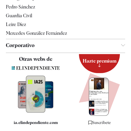
Televisión
Pedro Sánchez
Tendencias
Guardia Civil
Leire Díez
Mercedes González Fernández
Corporativo
Contacto
Otras webs de
Hazte premium
Suscripción
Newsletter
Apps
Quiénes somos
Especificaciones
ia.elindependiente.com
Suscríbete