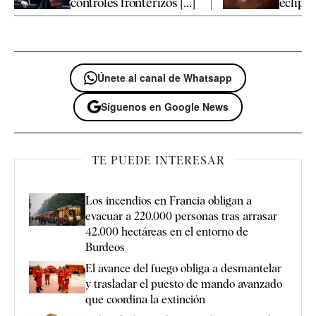
controles fronterizos [...]
eclipse 
Únete al canal de Whatsapp
Síguenos en Google News
TE PUEDE INTERESAR
Los incendios en Francia obligan a
evacuar a 220.000 personas tras arrasar
42.000 hectáreas en el entorno de
Burdeos
El avance del fuego obliga a desmantelar
y trasladar el puesto de mando avanzado
que coordina la extinción