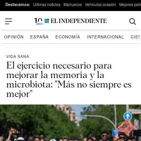
Destacamos:
Últimas noticias
Marruecos
Vehículos ocasión
Mejores pelí
OPINIÓN
ESPAÑA
ECONOMÍA
INTERNACIONAL
CIE
VIDA SANA
El ejercicio necesario para
mejorar la memoria y la
microbiota: "Más no siempre es
mejor"