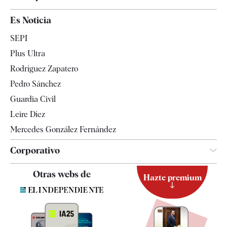
España
Es Noticia
Economía
SEPI
Internacional
Plus Ultra
Gente
Rodríguez Zapatero
Televisión
Pedro Sánchez
Tendencias
Guardia Civil
Leire Díez
Mercedes González Fernández
Corporativo
Contacto
Otras webs de
Hazte premium
Suscripción
Newsletter
Apps