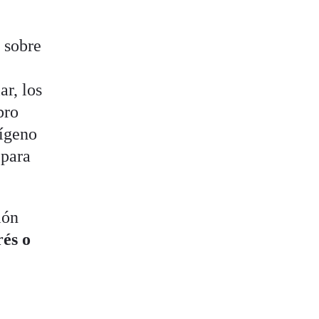
o sobre
ar, los
bro
xígeno
 para
ión
rés o