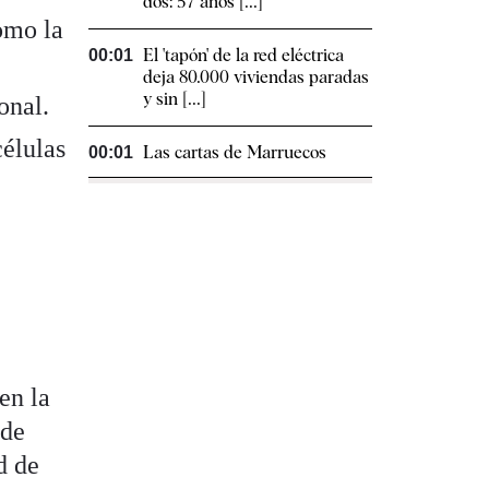
dos: 57 años [...]
omo la
El 'tapón' de la red eléctrica
00:01
deja 80.000 viviendas paradas
y sin [...]
onal.
células
Las cartas de Marruecos
00:01
en la
ede
d de