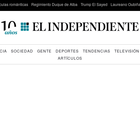
culas románticas
Regimiento Duque de Alba
Trump El Sayed
Laureano Oubiña
CIA
SOCIEDAD
GENTE
DEPORTES
TENDENCIAS
TELEVISIÓN
ARTÍCULOS