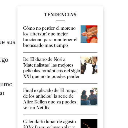
TENDENCIAS
Cómo no perder el moreno:
los 'aftersun' que mejor
funcionan para mantener el
ue sus
bronceado más tiempo
rgo
De 'El diario de Noa' a
'Materialistas': las mejores
películas románticas del siglo
XXI que no te puedes perder
nsumo
Final explicado de 'El mapa
so
de los anhelos', la serie de
Alice Kellen que ya puedes
ver en Netflix
Calendario lunar de agosto
2026: fases, eclipse solar y