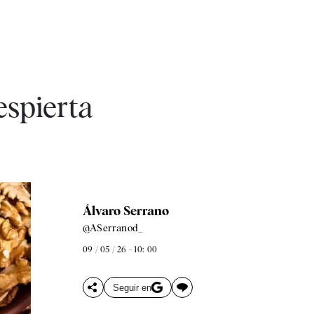
espierta
Álvaro Serrano
@ASerranod_
09 / 05 / 26 - 10: 00
Seguir en