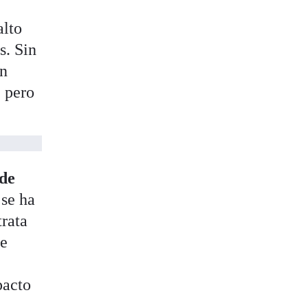
alto
s. Sin
en
, pero
 de
 se ha
trata
de
pacto