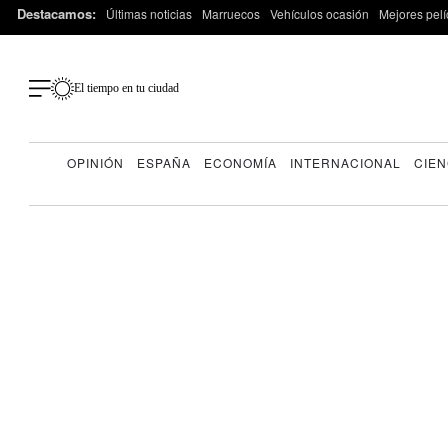
Destacamos:
Últimas noticias
Marruecos
Vehículos ocasión
Mejores pelí
El tiempo en tu ciudad
OPINIÓN
ESPAÑA
ECONOMÍA
INTERNACIONAL
CIEN