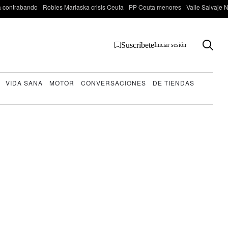
 contrabando
Robles Marlaska crisis Ceuta
PP Ceuta menores
Valle Salvaje N
Suscríbete
Iniciar sesión
VIDA SANA
MOTOR
CONVERSACIONES
DE TIENDAS