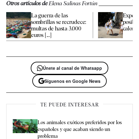
Otros artículos de
Elena Salinas Fortún
La guerra de las
Expert
sombrillas se recrudece:
posible
multas de hasta 3.000
calor p
euros [...]
Únete al canal de Whatsapp
Síguenos en Google News
TE PUEDE INTERESAR
Los animales exóticos preferidos por los
españoles y que acaban siendo un
problema