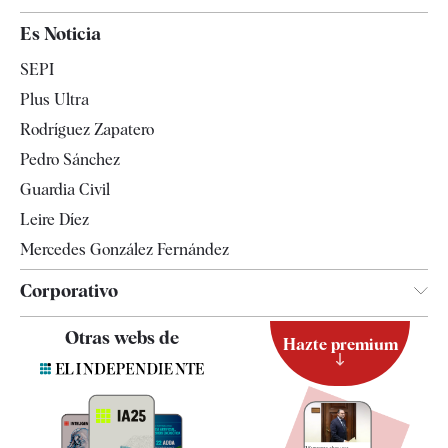
España
Es Noticia
Economía
SEPI
Internacional
Plus Ultra
Gente
Rodríguez Zapatero
Televisión
Pedro Sánchez
Tendencias
Guardia Civil
Leire Díez
Mercedes González Fernández
Corporativo
Contacto
Otras webs de
Hazte premium
Suscripción
Newsletter
Apps
Quiénes somos