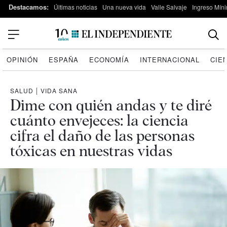
Destacamos:
Últimas noticias
Una nueva vida
Valle Salvaje
Ingreso Míni
OPINIÓN
ESPAÑA
ECONOMÍA
INTERNACIONAL
CIE
SALUD
|
VIDA SANA
Dime con quién andas y te diré
cuánto envejeces: la ciencia
cifra el daño de las personas
tóxicas en nuestras vidas