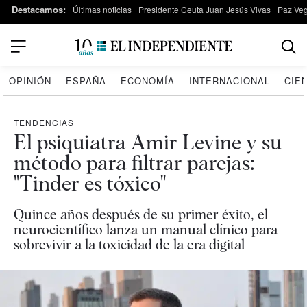
Destacamos:
Últimas noticias
Presidente Ceuta Juan Jesús Vivas
Paz Ve
OPINIÓN
ESPAÑA
ECONOMÍA
INTERNACIONAL
CIE
TENDENCIAS
El psiquiatra Amir Levine y su
método para filtrar parejas:
"Tinder es tóxico"
Quince años después de su primer éxito, el
neurocientífico lanza un manual clínico para
sobrevivir a la toxicidad de la era digital