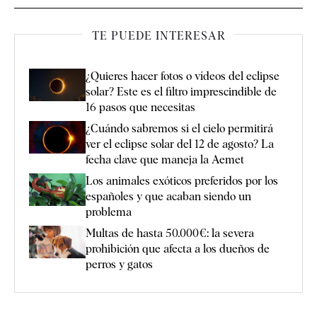
TE PUEDE INTERESAR
¿Quieres hacer fotos o vídeos del eclipse
solar? Este es el filtro imprescindible de
16 pasos que necesitas
¿Cuándo sabremos si el cielo permitirá
ver el eclipse solar del 12 de agosto? La
fecha clave que maneja la Aemet
Los animales exóticos preferidos por los
españoles y que acaban siendo un
problema
Multas de hasta 50.000€: la severa
prohibición que afecta a los dueños de
perros y gatos