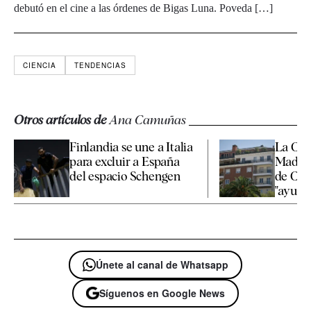
debutó en el cine a las órdenes de Bigas Luna. Poveda […]
CIENCIA
TENDENCIAS
Otros artículos de
Ana Camuñas
Finlandia se une a Italia
La Co
para excluir a España
Madrid
del espacio Schengen
de Cha
"ayudar
Únete al canal de Whatsapp
Síguenos en Google News