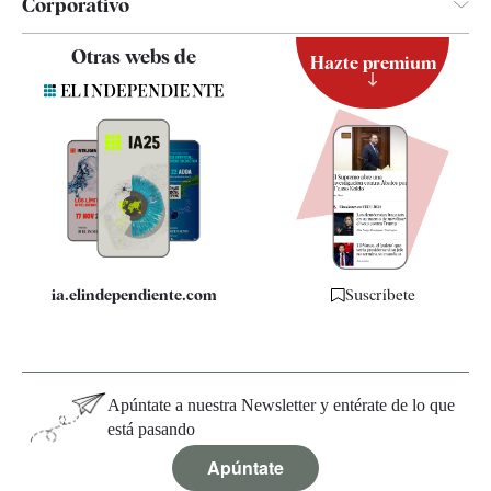
Corporativo
Contacto
Otras webs de
Hazte premium
Suscripción
Newsletter
Apps
Quiénes somos
Especificaciones
ia.elindependiente.com
Suscríbete
Apúntate a nuestra Newsletter y entérate de lo que
está pasando
Apúntate