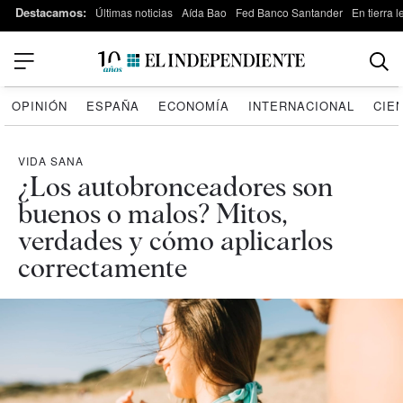
Destacamos:
Últimas noticias
Aída Bao
Fed Banco Santander
En tierra 
OPINIÓN
ESPAÑA
ECONOMÍA
INTERNACIONAL
CIE
VIDA SANA
¿Los autobronceadores son
buenos o malos? Mitos,
verdades y cómo aplicarlos
correctamente