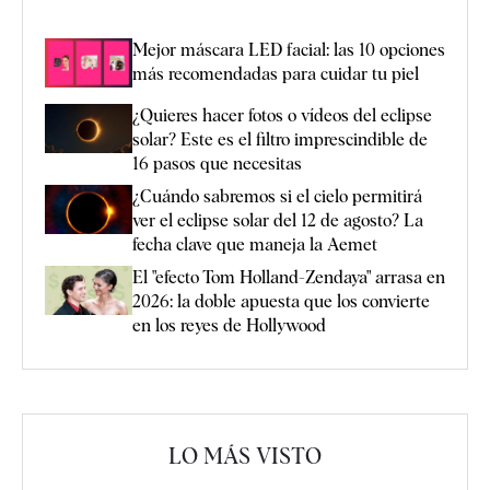
Mejor máscara LED facial: las 10 opciones
más recomendadas para cuidar tu piel
¿Quieres hacer fotos o vídeos del eclipse
solar? Este es el filtro imprescindible de
16 pasos que necesitas
¿Cuándo sabremos si el cielo permitirá
ver el eclipse solar del 12 de agosto? La
fecha clave que maneja la Aemet
El "efecto Tom Holland-Zendaya" arrasa en
2026: la doble apuesta que los convierte
en los reyes de Hollywood
LO MÁS VISTO