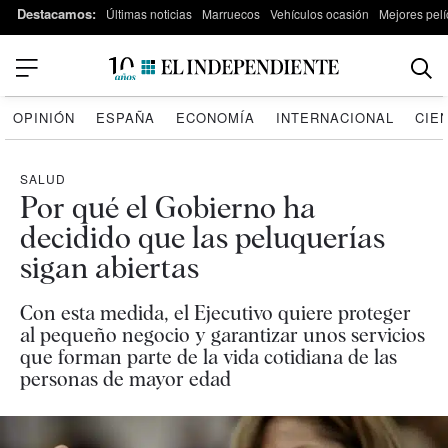
Destacamos:
Últimas noticias
Marruecos
Vehículos ocasión
Mejores pelí
OPINIÓN
ESPAÑA
ECONOMÍA
INTERNACIONAL
CIE
SALUD
Por qué el Gobierno ha
decidido que las peluquerías
sigan abiertas
Con esta medida, el Ejecutivo quiere proteger
al pequeño negocio y garantizar unos servicios
que forman parte de la vida cotidiana de las
personas de mayor edad