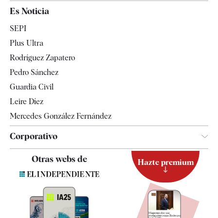
España
Es Noticia
Economía
SEPI
Internacional
Plus Ultra
Gente
Rodríguez Zapatero
Televisión
Pedro Sánchez
Tendencias
Guardia Civil
Leire Díez
Mercedes González Fernández
Corporativo
Contacto
Otras webs de
Hazte premium
Suscripción
Newsletter
Apps
Quiénes somos