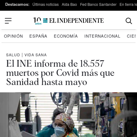
Destacamos:
Últimas noticias
Aída Bao
Fed Banco Santander
En tierra 
OPINIÓN
ESPAÑA
ECONOMÍA
INTERNACIONAL
CIE
SALUD
|
VIDA SANA
El INE informa de 18.557
muertos por Covid más que
Sanidad hasta mayo