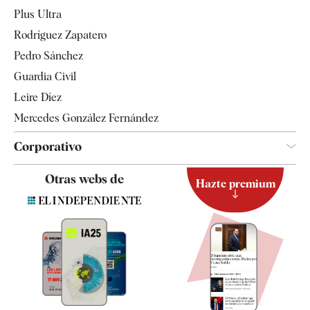
Internacional
Plus Ultra
Gente
Rodríguez Zapatero
Televisión
Pedro Sánchez
Tendencias
Guardia Civil
Leire Díez
Mercedes González Fernández
Corporativo
Contacto
Otras webs de
Hazte premium
Suscripción
Newsletter
Apps
Quiénes somos
Especificaciones