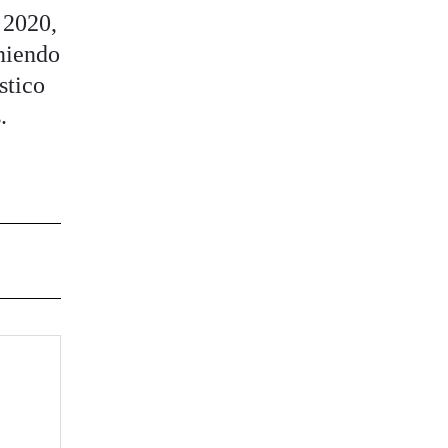
 2020,
niendo
stico
.