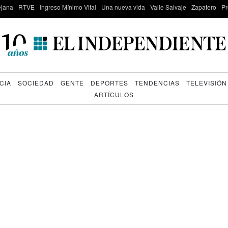
lejana
RTVE
Ingreso Mínimo Vital
Una nueva vida
Valle Salvaje
Zapatero
Pr
CIA
SOCIEDAD
GENTE
DEPORTES
TENDENCIAS
TELEVISIÓN
ARTÍCULOS