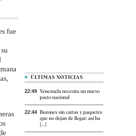
es fue
 su
l
semana
as,
ÚLTIMAS NOTICIAS
Venezuela necesita un nuevo
22:49
pacto nacional
Buzones sin cartas y paquetes
22:44
meras
que no dejan de llegar: así ha
os
[...]
de