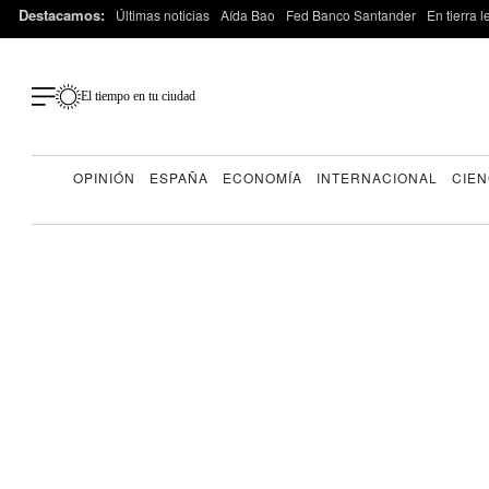
Destacamos:
Últimas noticias
Aída Bao
Fed Banco Santander
En tierra 
El tiempo en tu ciudad
OPINIÓN
ESPAÑA
ECONOMÍA
INTERNACIONAL
CIEN