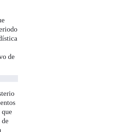
ue
eriodo
dística
ivo de
sterio
ientos
o que
r de
n