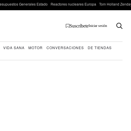
esupuestos Generales Estado
Reactores nucleares Europa
Tom Holland Zenda
Suscríbete
Iniciar sesión
VIDA SANA
MOTOR
CONVERSACIONES
DE TIENDAS