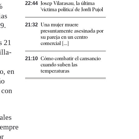
Josep Vilarasau, la última
22:44
%
'víctima política' de Jordi Pujol
ias
9.
Una mujer muere
21:32
presuntamente asesinada por
su pareja en un centro
s 21
comercial [...]
lla-
Cómo combatir el cansancio​
21:10
cuando suben las
o, en
temperaturas
ño
 con
ales
iempre
or