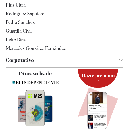
Internacional
Plus Ultra
Gente
Rodríguez Zapatero
Televisión
Pedro Sánchez
Tendencias
Guardia Civil
Leire Díez
Mercedes González Fernández
Corporativo
Contacto
Otras webs de
Hazte premium
Suscripción
Newsletter
Apps
Quiénes somos
Especificaciones