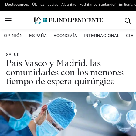
Destacamos:
Últimas noticias
Aída Bao
Fed Banco Santander
En tierra 
OPINIÓN
ESPAÑA
ECONOMÍA
INTERNACIONAL
CIE
SALUD
País Vasco y Madrid, las
comunidades con los menores
tiempo de espera quirúrgica