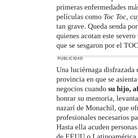
primeras enfermedades más 
películas como
Toc Toc
, c
tan grave. Queda senda por 
quienes acotan este severo
que se sesgaron por el TOC
PUBLICIDAD
Una luciérnaga disfrazada 
provincia en que se asient
negocios cuando
su hijo, 
honrar su memoria, levant
nazarí de Monachil, que ofr
profesionales necesarios pa
Hasta ella acuden personas
de EEUU o Latinoamérica