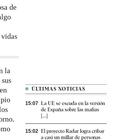
osa de
algo
 vidas
n la
 sus
 en
ÚLTIMAS NOTICIAS
ipio
La UE se escuda en la versión
15:07
los
de España sobre las mafias
[...]
orno.
como
El proyecto Radar logra cribar
15:02
a casi un millar de personas