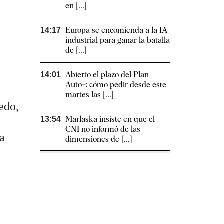
en [...]
Europa se encomienda a la IA
14:17
industrial para ganar la batalla
de [...]
Abierto el plazo del Plan
14:01
Auto+: cómo pedir desde este
martes las [...]
edo,
Marlaska insiste en que el
13:54
CNI no informó de las
la
dimensiones de [...]