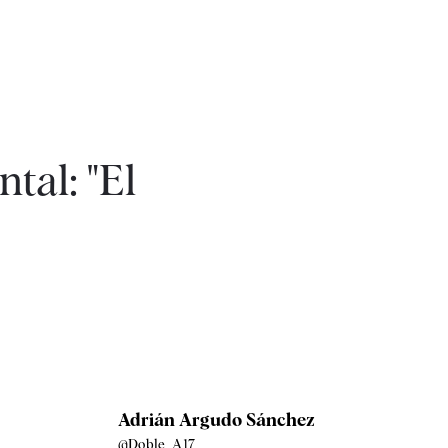
tal: "El
Adrián Argudo Sánchez
@Doble_A17