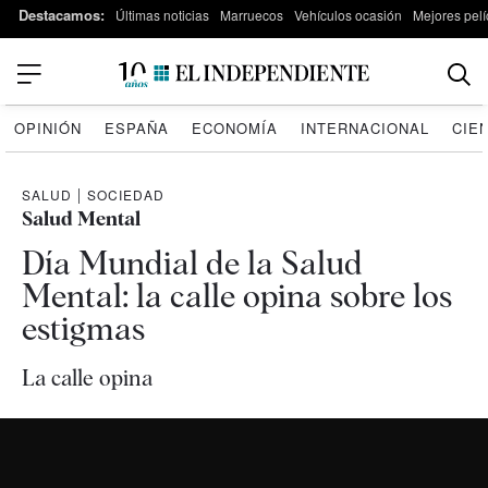
Destacamos:
Últimas noticias
Marruecos
Vehículos ocasión
Mejores pelí
OPINIÓN
ESPAÑA
ECONOMÍA
INTERNACIONAL
CIE
SALUD
|
SOCIEDAD
Salud Mental
Día Mundial de la Salud
Mental: la calle opina sobre los
estigmas
La calle opina