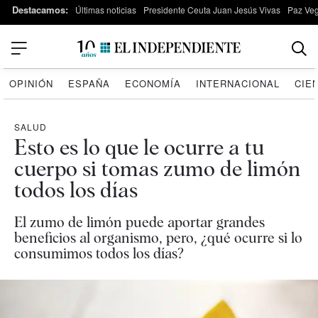
Destacamos:
Últimas noticias
Presidente Ceuta Juan Jesús Vivas
Paz Ve
OPINIÓN
ESPAÑA
ECONOMÍA
INTERNACIONAL
CIE
SALUD
Esto es lo que le ocurre a tu
cuerpo si tomas zumo de limón
todos los días
El zumo de limón puede aportar grandes
beneficios al organismo, pero, ¿qué ocurre si lo
consumimos todos los días?