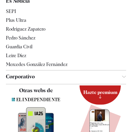
Es Noticia
Economía
SEPI
Internacional
Plus Ultra
Gente
Rodríguez Zapatero
Televisión
Pedro Sánchez
Tendencias
Guardia Civil
Leire Díez
Mercedes González Fernández
Corporativo
Contacto
Otras webs de
Hazte premium
Suscripción
Newsletter
Apps
Quiénes somos
Especificaciones