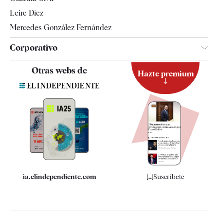
Leire Díez
Mercedes González Fernández
Corporativo
Contacto
Otras webs de
Hazte premium
Suscripción
Newsletter
Apps
Quiénes somos
Especificaciones
ia.elindependiente.com
Suscríbete