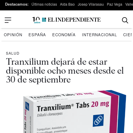
Destacamos:
Últimas noticias
Aída Bao
Josep Vilarasau
Paz Vega
Vall
OPINIÓN
ESPAÑA
ECONOMÍA
INTERNACIONAL
CIE
SALUD
Tranxilium dejará de estar
disponible ocho meses desde el
30 de septiembre