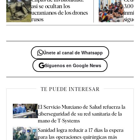
así se ocultan los
3.000 
ucranianos de los drones
inmigr
rusos
siguen 
Únete al canal de Whatsapp
Síguenos en Google News
TE PUEDE INTERESAR
El Servicio Murciano de Salud refuerza la
ciberseguridad de su red sanitaria de la
mano de T-Systems
Sanidad logra reducir a 17 días la espera
para las operaciones quirúrgicas más