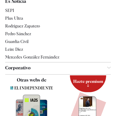
Es Noticia
Economía
SEPI
Internacional
Plus Ultra
Gente
Rodríguez Zapatero
Televisión
Pedro Sánchez
Tendencias
Guardia Civil
Leire Díez
Mercedes González Fernández
Corporativo
Contacto
Otras webs de
Hazte premium
Suscripción
Newsletter
Apps
Quiénes somos
Especificaciones