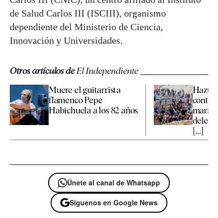
de Salud Carlos III (ISCIII), organismo
dependiente del Ministerio de Ciencia,
Innovación y Universidades.
Otros artículos de
El Independiente
Muere el guitarrista
Hazte 
flamenco Pepe
contra
Habichuela a los 82 años
marroq
delega
[...]
Únete al canal de Whatsapp
Síguenos en Google News