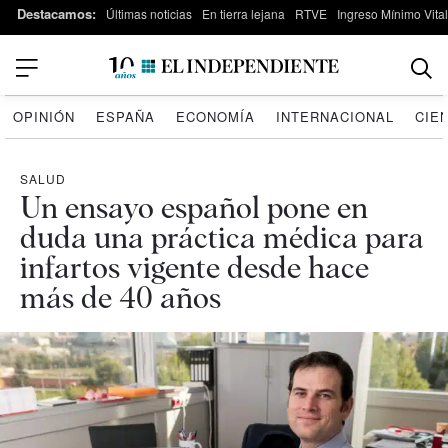
Destacamos:
Últimas noticias
En tierra lejana
RTVE
Ingreso Mínimo Vital
OPINIÓN
ESPAÑA
ECONOMÍA
INTERNACIONAL
CIE
SALUD
Un ensayo español pone en
duda una práctica médica para
infartos vigente desde hace
más de 40 años