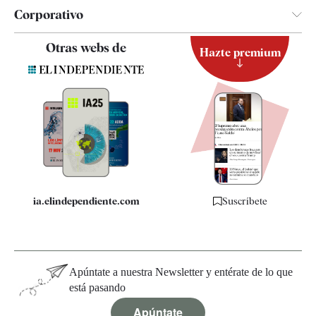
Corporativo
Contacto
Otras webs de
Hazte premium
Suscripción
Newsletter
Apps
Quiénes somos
Especificaciones
ia.elindependiente.com
Suscríbete
Apúntate a nuestra Newsletter y entérate de lo que
está pasando
Apúntate