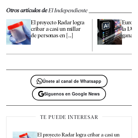
Otros artículos de
El Independiente
El proyecto Radar logra
Europa
cribar a casi un millar
la IA i
de personas en [...]
ganar la
Únete al canal de Whatsapp
Síguenos en Google News
TE PUEDE INTERESAR
El proyecto Radar logra cribar a casi un