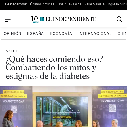
Destacamos:
Últimas noticias
Una nueva vida
Valle Salvaje
Ingreso Míni
OPINIÓN
ESPAÑA
ECONOMÍA
INTERNACIONAL
CIE
SALUD
¿Qué haces comiendo eso?
Combatiendo los mitos y
estigmas de la diabetes