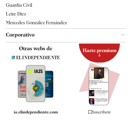
Tendencias
Guardia Civil
Leire Díez
Mercedes González Fernández
Corporativo
Contacto
Otras webs de
Hazte premium
Suscripción
Newsletter
Apps
Quiénes somos
Especificaciones
ia.elindependiente.com
Suscríbete