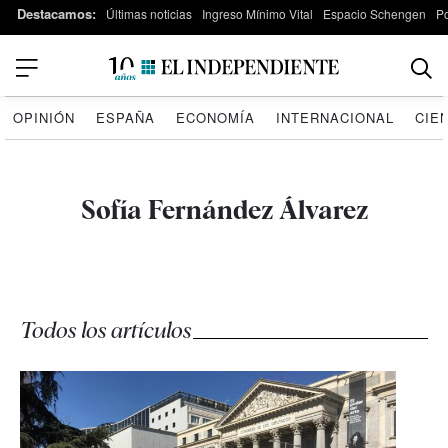
Destacamos:
Últimas noticias
Ingreso Mínimo Vital
Espacio Schengen
P
OPINIÓN
ESPAÑA
ECONOMÍA
INTERNACIONAL
CIE
Sofía Fernández Álvarez
Todos los artículos