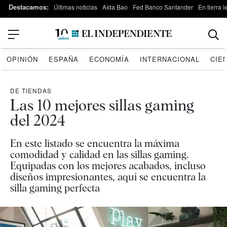
Destacamos:
Últimas noticias
Aída Bao
Fed Banco Santander
En tierra 
OPINIÓN
ESPAÑA
ECONOMÍA
INTERNACIONAL
CIE
DE TIENDAS
Las 10 mejores sillas gaming
del 2024
En este listado se encuentra la máxima
comodidad y calidad en las sillas gaming.
Equipadas con los mejores acabados, incluso
diseños impresionantes, aquí se encuentra la
silla gaming perfecta