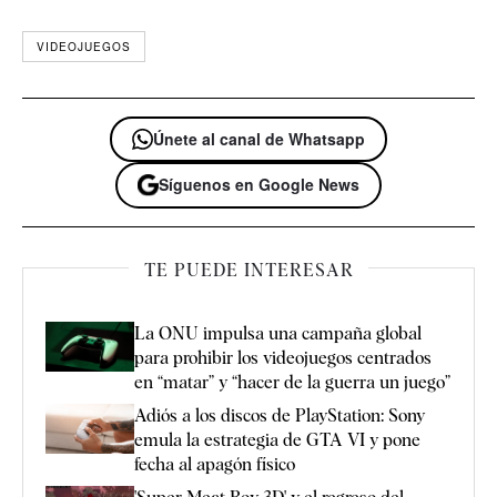
VIDEOJUEGOS
Únete al canal de Whatsapp
Síguenos en Google News
TE PUEDE INTERESAR
La ONU impulsa una campaña global
para prohibir los videojuegos centrados
en “matar” y “hacer de la guerra un juego”
Adiós a los discos de PlayStation: Sony
emula la estrategia de GTA VI y pone
fecha al apagón físico