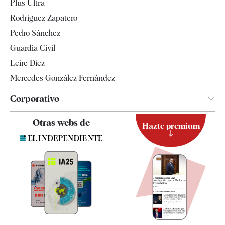
Plus Ultra
Gente
Rodríguez Zapatero
Televisión
Pedro Sánchez
Tendencias
Guardia Civil
Leire Díez
Mercedes González Fernández
Corporativo
Contacto
Otras webs de
Hazte premium
Suscripción
Newsletter
Apps
Quiénes somos
Especificaciones