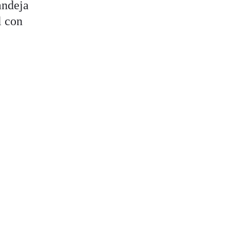
andeja
l con