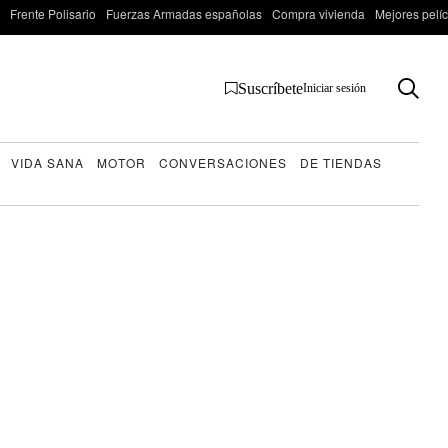
Frente Polisario
Fuerzas Armadas españolas
Compra vivienda
Mejores pelí
Suscríbete
Iniciar sesión
VIDA SANA
MOTOR
CONVERSACIONES
DE TIENDAS