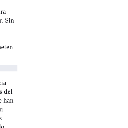
ara
r. Sin
a
meten
cia
s del
e han
su
s
do