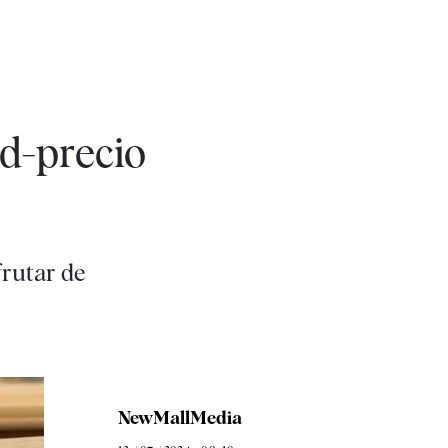
ad-precio
frutar de
NewMallMedia