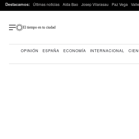
Destacamos:
Últimas noticias
Aída Bao
Josep Vilarasau
Paz Vega
Vall
El tiempo en tu ciudad
OPINIÓN
ESPAÑA
ECONOMÍA
INTERNACIONAL
CIEN