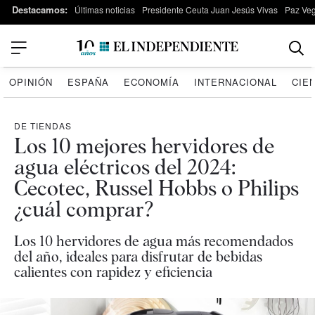
Destacamos:
Últimas noticias
Presidente Ceuta Juan Jesús Vivas
Paz Ve
OPINIÓN
ESPAÑA
ECONOMÍA
INTERNACIONAL
CIE
DE TIENDAS
Los 10 mejores hervidores de
agua eléctricos del 2024:
Cecotec, Russel Hobbs o Philips
¿cuál comprar?
Los 10 hervidores de agua más recomendados
del año, ideales para disfrutar de bebidas
calientes con rapidez y eficiencia