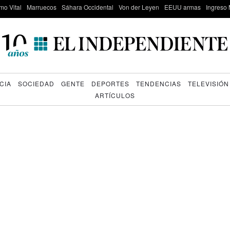
mo Vital
Marruecos
Sáhara Occidental
Von der Leyen
EEUU armas
Ingreso 
CIA
SOCIEDAD
GENTE
DEPORTES
TENDENCIAS
TELEVISIÓN
ARTÍCULOS