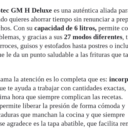
otec GM H Deluxe
es una auténtica aliada par
do quieres ahorrar tiempo sin renunciar a pre
echos. Con su
capacidad de 6 litros,
permite co
oblemas, y gracias a sus
27 modos diferentes
, 
rroces, guisos y estofados hasta postres o incl
que le da un punto saludable a las frituras que t
lama la atención es lo completa que es:
incor
e te ayuda a trabajar con cantidades exactas,
tima hora que siempre complican las recetas.
permite liberar la presión de forma cómoda y
icaduras que manchan la cocina y que siempre
se agradece es la tapa abatible, que facilita r