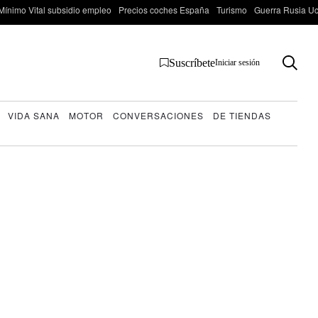
Mínimo Vital subsidio empleo
Precios coches España
Turismo
Guerra Rusia Ucr
Suscríbete
Iniciar sesión
VIDA SANA
MOTOR
CONVERSACIONES
DE TIENDAS