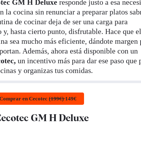
otec GM H Deluxe
responde justo a esa neces
en la cocina sin renunciar a preparar platos sab
utina de cocinar deja de ser una carga para
 y, hasta cierto punto, disfrutable. Hace que e
ina sea mucho más eficiente, dándote margen 
portan. Además, ahora está disponible con un
otec,
un incentivo más para dar ese paso que
cinas y organizas tus comidas.
Comprar en Cecotec (̶1̶9̶9̶€̶)̶ 149€
Cecotec GM H Deluxe