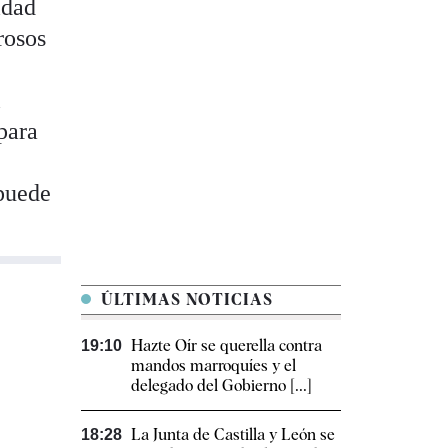
idad
rosos
l
para
 puede
ÚLTIMAS NOTICIAS
Hazte Oír se querella contra
19:10
mandos marroquíes y el
delegado del Gobierno [...]
La Junta de Castilla y León se
18:28