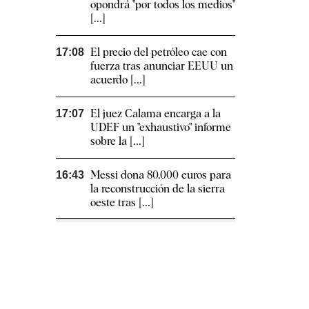
opondrá "por todos los medios"
[...]
El precio del petróleo cae con
17:08
fuerza tras anunciar EEUU un
acuerdo [...]
El juez Calama encarga a la
17:07
UDEF un "exhaustivo" informe
sobre la [...]
Messi dona 80.000 euros para
16:43
la reconstrucción de la sierra
oeste tras [...]