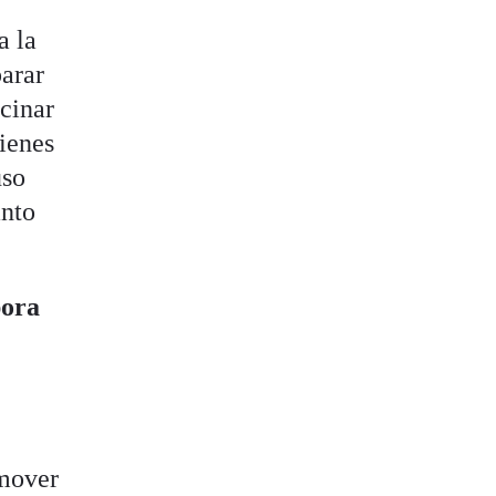
a la
parar
cinar
tienes
uso
anto
pora
emover