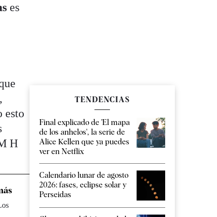
as
es
 que
,
TENDENCIAS
 esto
Final explicado de 'El mapa
s
de los anhelos', la serie de
Alice Kellen que ya puedes
GM H
ver en Netflix
Calendario lunar de agosto
2026: fases, eclipse solar y
 más
Perseidas
Los