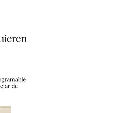
quieren
rogramable
ejar de