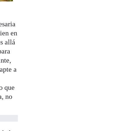
esaria
ien en
s allá
para
nte,
apte a
to que
a, no