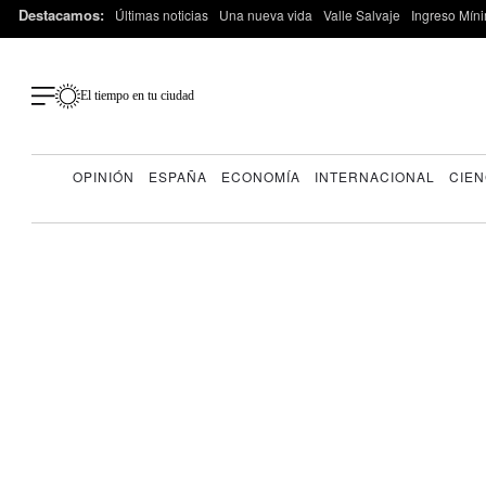
Destacamos:
Últimas noticias
Una nueva vida
Valle Salvaje
Ingreso Míni
El tiempo en tu ciudad
OPINIÓN
ESPAÑA
ECONOMÍA
INTERNACIONAL
CIEN