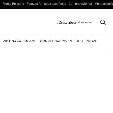
Frente Polisario
Fuerzas Armadas españolas
Compra vivienda
Mejores pelí
Suscríbete
Iniciar sesión
VIDA SANA
MOTOR
CONVERSACIONES
DE TIENDAS