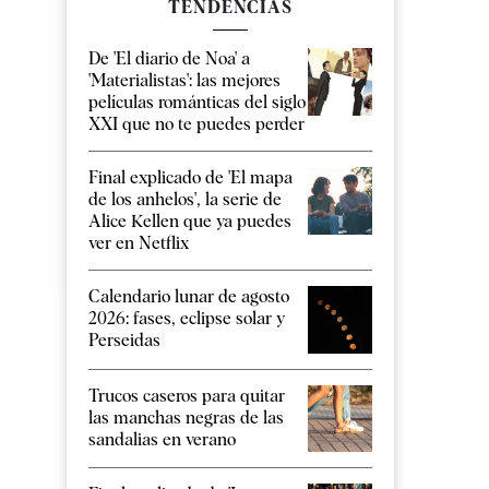
TENDENCIAS
De 'El diario de Noa' a
'Materialistas': las mejores
películas románticas del siglo
XXI que no te puedes perder
Final explicado de 'El mapa
de los anhelos', la serie de
Alice Kellen que ya puedes
ver en Netflix
Calendario lunar de agosto
2026: fases, eclipse solar y
Perseidas
Trucos caseros para quitar
las manchas negras de las
sandalias en verano