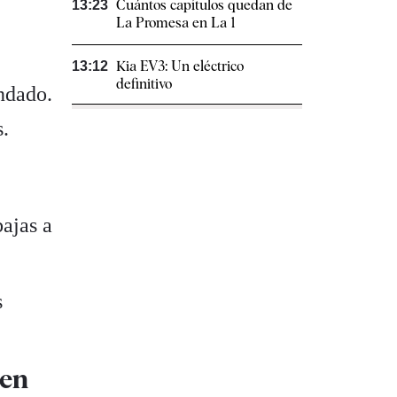
Cuántos capítulos quedan de
13:23
La Promesa en La 1
Kia EV3: Un eléctrico
13:12
definitivo
ndado.
s.
bajas a
s
 en