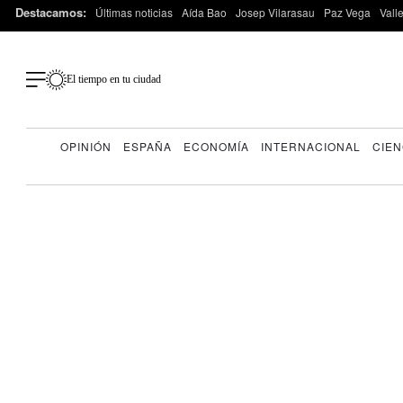
Destacamos:
Últimas noticias
Aída Bao
Josep Vilarasau
Paz Vega
Vall
El tiempo en tu ciudad
OPINIÓN
ESPAÑA
ECONOMÍA
INTERNACIONAL
CIEN