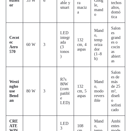
exteri
35 W
6
Goog
able y
ra
techos
or
le,
smart
maciz
altos,
mand
a
domó
o
tica
Salon
Mand
LED
es
o,
Cecot
integr
grand
132
temp
ec
ada
es o
60 W
3
cm, 4
oriza
Aero
(3
cocin
aspas
dor
570
tonos
as
(1–8
)
abiert
h)
as
Salon
es de
R7s
Westi
Mand
más
80W
ngho
132
o,
de 25
(com
use
80 W
3
cm, 5
modo
m²,
patibl
Bend
aspas
revers
diseñ
e
an
ible
o
LED)
sofisti
cado
CRE
Mand
Ambi
LED
ATE
108
o,
entes
3
WIN
cm,
temp
mode