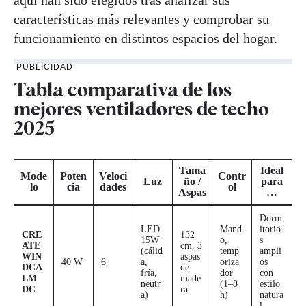
características más relevantes y comprobar su
funcionamiento en distintos espacios del hogar.
PUBLICIDAD
Tabla comparativa de los
mejores ventiladores de techo
2025
Tama
Ideal
Mode
Poten
Veloci
Contr
Luz
ño /
para
lo
cia
dades
ol
Aspas
…
Dorm
LED
Mand
itorio
CRE
132
15W
o,
s
ATE
cm, 3
(cálid
temp
ampli
WIN
aspas
40 W
6
a,
oriza
os
DCA
de
fría,
dor
con
LM
made
neutr
(1–8
estilo
DC
ra
a)
h)
natura
l