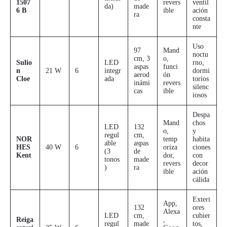
1507
revers
ventil
da)
made
6 B
ible
ación
ra
consta
nte
Uso
97
Mand
noctu
cm, 3
o,
Sulio
LED
rno,
aspas
funci
n
21 W
6
integr
dormi
aerod
ón
Cloe
ada
torios
inámi
revers
silenc
cas
ible
iosos
Despa
Mand
chos
LED
132
o,
y
regul
cm,
NOR
temp
habita
able
aspas
HES
40 W
6
oriza
ciones
(3
de
Kent
dor,
con
tonos
made
revers
decor
)
ra
ible
ación
cálida
Exteri
App,
132
ores
Alexa
LED
cm,
cubier
Reiga
,
regul
made
tos,