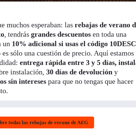
ue muchos esperaban: las
rebajas de verano 
to
, tendrás
grandes descuentos
en toda una
n un
10% adicional si usas el código 10DE
o es sólo una cuestión de precio. Aquí estamos
didad:
entrega rápida entre 3 y 5 días,
insta
bre instalación,
30 días de devolución
y
os sin intereses
para que no tengas que hacer
to.
bre todas las rebajas de verano de AEG