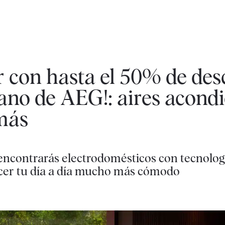
r con hasta el 50% de des
rano de AEG!: aires acond
más
encontrarás electrodomésticos con tecnolog
acer tu día a día mucho más cómodo