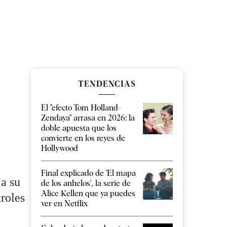
TENDENCIAS
El "efecto Tom Holland-
Zendaya" arrasa en 2026: la
doble apuesta que los
convierte en los reyes de
Hollywood
e
Final explicado de 'El mapa
 a su
de los anhelos', la serie de
Alice Kellen que ya puedes
roles
ver en Netflix