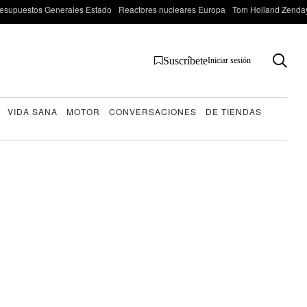
esupuestos Generales Estado
Reactores nucleares Europa
Tom Holland Zenda
Suscríbete
Iniciar sesión
VIDA SANA
MOTOR
CONVERSACIONES
DE TIENDAS