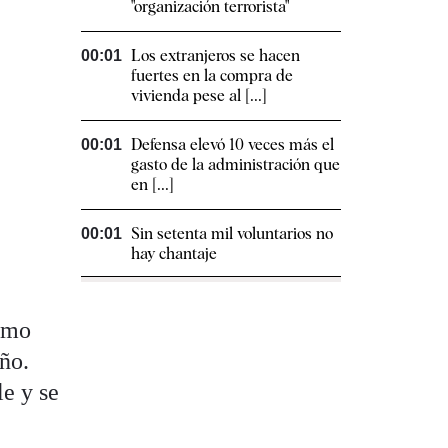
"organización terrorista"
Los extranjeros se hacen
00:01
fuertes en la compra de
vivienda pese al [...]
Defensa elevó 10 veces más el
00:01
gasto de la administración que
en [...]
Sin setenta mil voluntarios no
00:01
hay chantaje
sumo
año.
e y se