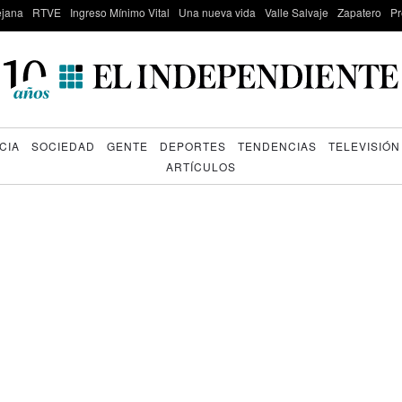
lejana
RTVE
Ingreso Mínimo Vital
Una nueva vida
Valle Salvaje
Zapatero
Pr
CIA
SOCIEDAD
GENTE
DEPORTES
TENDENCIAS
TELEVISIÓN
ARTÍCULOS