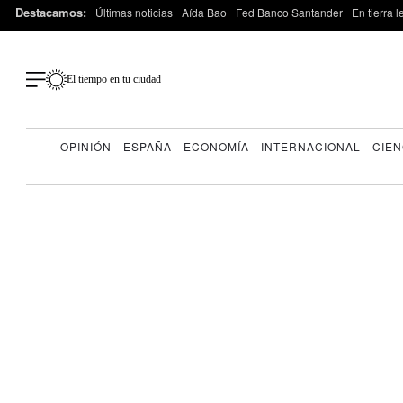
Destacamos:
Últimas noticias
Aída Bao
Fed Banco Santander
En tierra 
El tiempo en tu ciudad
OPINIÓN
ESPAÑA
ECONOMÍA
INTERNACIONAL
CIEN