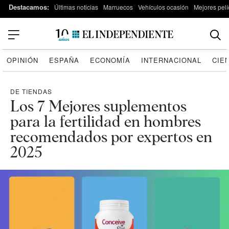
Destacamos:
Últimas noticias
Marruecos
Vehículos ocasión
Mejores pelí
OPINIÓN
ESPAÑA
ECONOMÍA
INTERNACIONAL
CIE
DE TIENDAS
Los 7 Mejores suplementos
para la fertilidad en hombres
recomendados por expertos en
2025