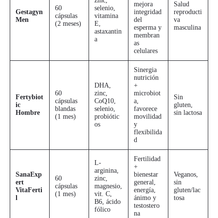
zinc,
mejora
Salud
60
selenio,
Gestagyn
integridad
reproducti
cápsulas
vitamina
Men
del
va
(2 meses)
E,
esperma y
masculina
astaxantin
membran
a
as
celulares
Sinergia
nutrición
DHA,
+
60
zinc,
microbiot
Fertybiot
Sin
cápsulas
CoQ10,
a,
ic
gluten,
blandas
selenio,
favorece
Hombre
sin lactosa
(1 mes)
probiótic
movilidad
os
y
flexibilida
d
Fertilidad
L-
+
arginina,
SanaExp
bienestar
Veganos,
60
zinc,
ert
general,
sin
cápsulas
magnesio,
VitaFerti
energía,
gluten/lac
(1 mes)
vit. C,
l
ánimo y
tosa
B6, ácido
testostero
fólico
na