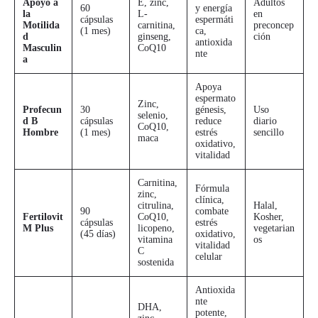
Apoyo a
E, zinc,
Adultos
60
y energía
la
L-
en
cápsulas
espermáti
Motilida
carnitina,
preconcep
(1 mes)
ca,
d
ginseng,
ción
antioxida
Masculin
CoQ10
nte
a
Apoya
espermato
Zinc,
Profecun
30
génesis,
Uso
selenio,
d B
cápsulas
reduce
diario
CoQ10,
Hombre
(1 mes)
estrés
sencillo
maca
oxidativo,
vitalidad
Carnitina,
Fórmula
zinc,
clínica,
citrulina,
Halal,
90
combate
Fertilovit
CoQ10,
Kosher,
cápsulas
estrés
M Plus
licopeno,
vegetarian
(45 días)
oxidativo,
vitamina
os
vitalidad
C
celular
sostenida
Antioxida
nte
DHA,
potente,