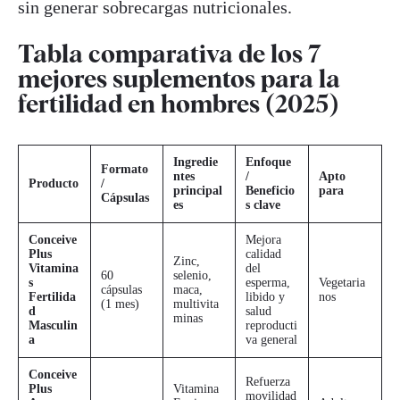
sin generar sobrecargas nutricionales.
Tabla comparativa de los 7
mejores suplementos para la
fertilidad en hombres (2025)
Ingredie
Enfoque
Formato
ntes
/
Apto
Producto
/
principal
Beneficio
para
Cápsulas
es
s clave
Conceive
Mejora
Plus
calidad
Zinc,
Vitamina
del
60
selenio,
s
esperma,
Vegetaria
cápsulas
maca,
Fertilida
libido y
nos
(1 mes)
multivita
d
salud
minas
Masculin
reproducti
a
va general
Conceive
Refuerza
Plus
Vitamina
movilidad