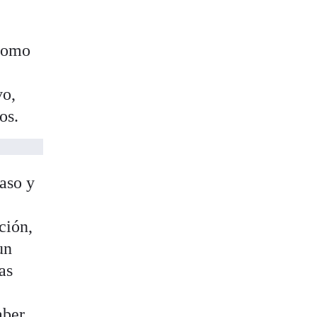
 como
vo,
os.
vaso y
ción,
un
as
aber