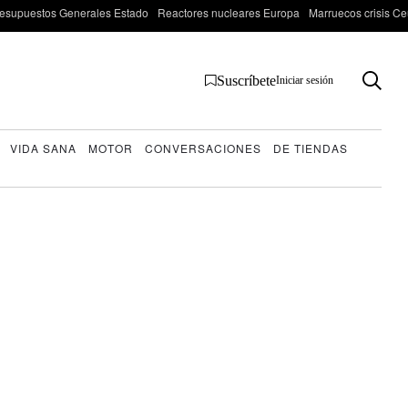
esupuestos Generales Estado
Reactores nucleares Europa
Marruecos crisis Ce
Suscríbete
Iniciar sesión
VIDA SANA
MOTOR
CONVERSACIONES
DE TIENDAS