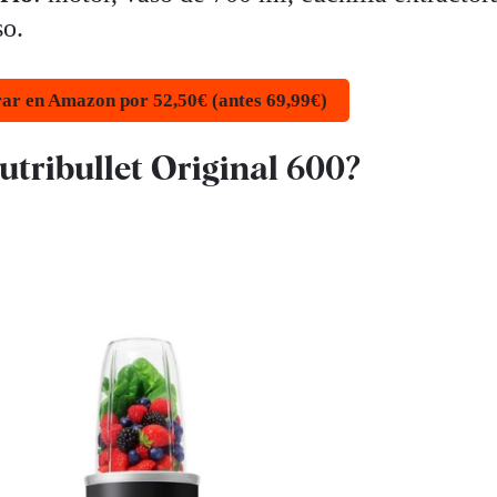
so.
r en Amazon por 52,50€ (antes 69,99€)
Nutribullet Original 600?