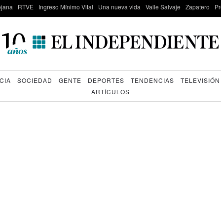
lejana
RTVE
Ingreso Mínimo Vital
Una nueva vida
Valle Salvaje
Zapatero
Pr
CIA
SOCIEDAD
GENTE
DEPORTES
TENDENCIAS
TELEVISIÓN
ARTÍCULOS