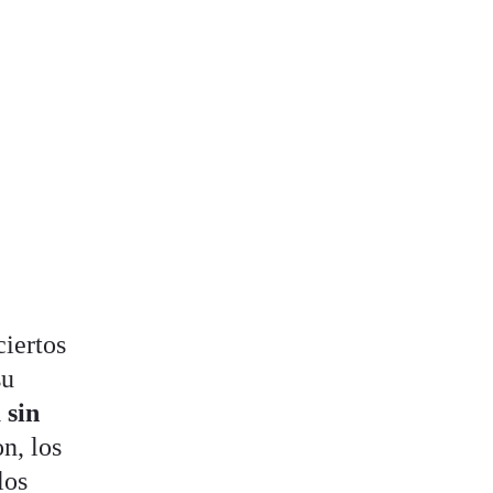
ciertos
su
 sin
n, los
los