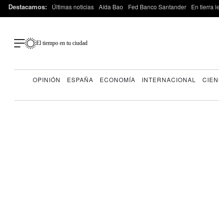
Destacamos:
Últimas noticias
Aída Bao
Fed Banco Santander
En tierra 
El tiempo en tu ciudad
OPINIÓN
ESPAÑA
ECONOMÍA
INTERNACIONAL
CIEN