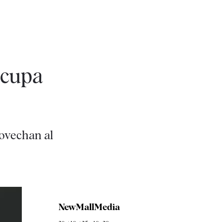
ocupa
rovechan al
NewMallMedia