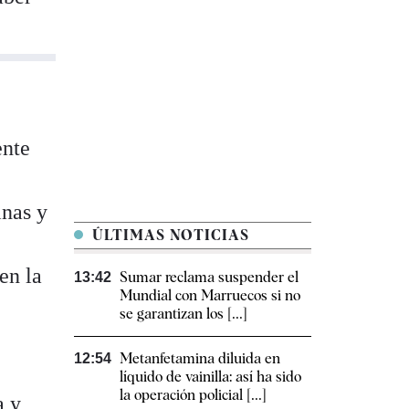
ente
inas y
ÚLTIMAS NOTICIAS
en la
Sumar reclama suspender el
13:42
Mundial con Marruecos si no
se garantizan los [...]
Metanfetamina diluida en
12:54
líquido de vainilla: así ha sido
la operación policial [...]
a y