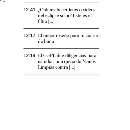
¿Quieres hacer fotos o vídeos
12:41
del eclipse solar? Este es el
filtro [...]
El mejor diseño para tu cuarto
12:17
de baño
El CGPJ abre diligencias para
12:14
estudiar una queja de Manos
Limpias contra [...]