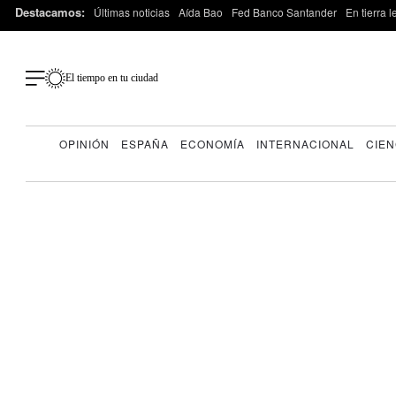
Destacamos:
Últimas noticias
Aída Bao
Fed Banco Santander
En tierra 
El tiempo en tu ciudad
OPINIÓN
ESPAÑA
ECONOMÍA
INTERNACIONAL
CIEN