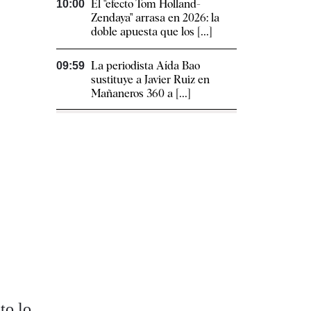
El "efecto Tom Holland-
10:00
Zendaya" arrasa en 2026: la
doble apuesta que los [...]
La periodista Aída Bao
09:59
sustituye a Javier Ruiz en
Mañaneros 360 a [...]
to lo