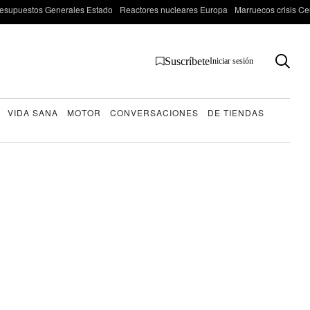
esupuestos Generales Estado
Reactores nucleares Europa
Marruecos crisis Ce
Suscríbete
Iniciar sesión
VIDA SANA
MOTOR
CONVERSACIONES
DE TIENDAS