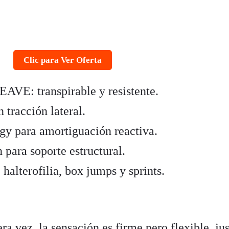
Clic para Ver Oferta
AVE: transpirable y resistente.
 tracción lateral.
gy para amortiguación reactiva.
 para soporte estructural.
 halterofilia, box jumps y sprints.
ra vez, la sensación es firme pero flexible, jus