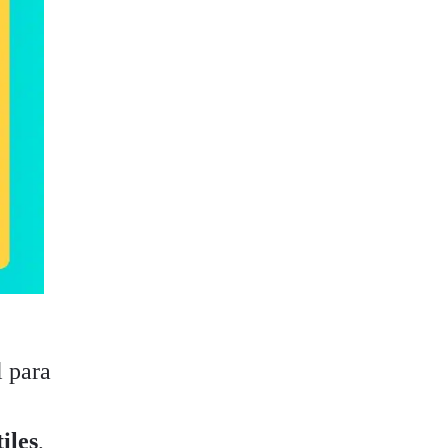
l para
iles
,