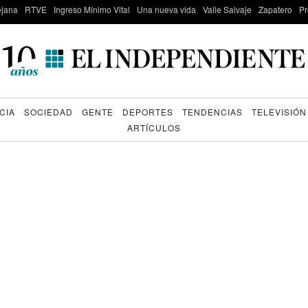
lejana
RTVE
Ingreso Mínimo Vital
Una nueva vida
Valle Salvaje
Zapatero
Pr
CIA
SOCIEDAD
GENTE
DEPORTES
TENDENCIAS
TELEVISIÓN
ARTÍCULOS