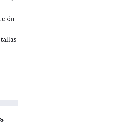
cción
tallas
s