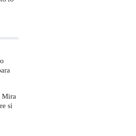
 o
para
? Mira
re si