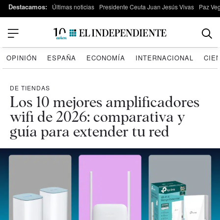
Destacamos:
Últimas noticias
Presidente Ceuta Juan Jesús Vivas
Paz Ve
OPINIÓN
ESPAÑA
ECONOMÍA
INTERNACIONAL
CIE
DE TIENDAS
Los 10 mejores amplificadores
wifi de 2026: comparativa y
guía para extender tu red