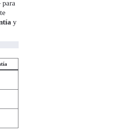
 para
te
ntía
y
tía