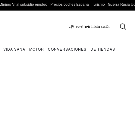
Mínimo Vital subsidio empleo
Precios coches España
Turismo
Guerra Rusia Ucr
Suscríbete
Iniciar sesión
VIDA SANA
MOTOR
CONVERSACIONES
DE TIENDAS