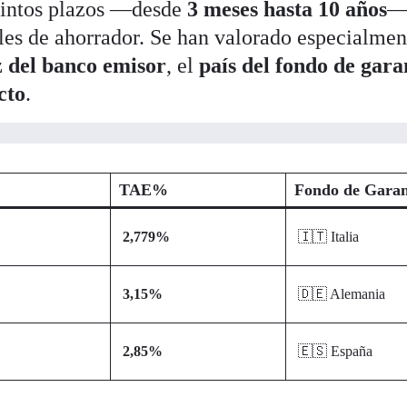
intos plazos —desde
3 meses hasta 10 años
—
iles de ahorrador. Se han valorado especialmen
z del banco emisor
, el
país del fondo de gara
cto
.
TAE%
Fondo de Garan
2,779%
🇮🇹 Italia
s
3,15%
🇩🇪 Alemania
s
2,85%
🇪🇸 España