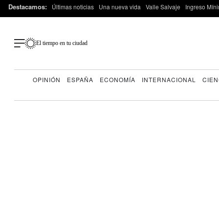
Destacamos:
Últimas noticias
Una nueva vida
Valle Salvaje
Ingreso Míni
El tiempo en tu ciudad
OPINIÓN
ESPAÑA
ECONOMÍA
INTERNACIONAL
CIEN