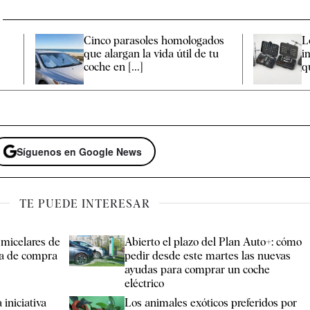
o
Cinco parasoles homologados
L
que alargan la vida útil de tu
i
coche en [...]
q
Síguenos en Google News
TE PUEDE INTERESAR
 micelares de
Abierto el plazo del Plan Auto+: cómo
ía de compra
pedir desde este martes las nuevas
ayudas para comprar un coche
eléctrico
iniciativa
Los animales exóticos preferidos por