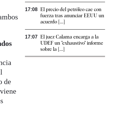
El precio del petróleo cae con
17:08
fuerza tras anunciar EEUU un
 ambos
acuerdo [...]
El juez Calama encarga a la
17:07
ndos
UDEF un "exhaustivo" informe
sobre la [...]
ncia
l
o de
nviene
os