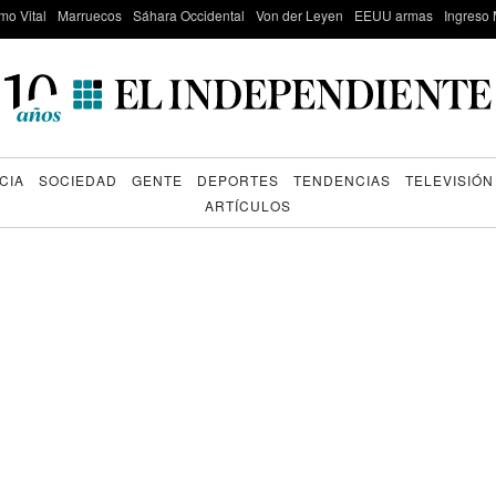
mo Vital
Marruecos
Sáhara Occidental
Von der Leyen
EEUU armas
Ingreso 
CIA
SOCIEDAD
GENTE
DEPORTES
TENDENCIAS
TELEVISIÓN
ARTÍCULOS