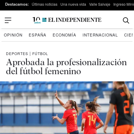
Destacamos:
Últimas noticias
Una nueva vida
Valle Salvaje
Ingreso Míni
OPINIÓN
ESPAÑA
ECONOMÍA
INTERNACIONAL
CIE
DEPORTES
|
FÚTBOL
Aprobada la profesionalización
del fútbol femenino