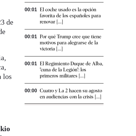
El coche usado es la opción
00:01
favorita de los españoles para
23 de
renovar [...]
de
Por qué Trump cree que tiene
00:01
motivos para alegrarse de la
victoria [...]
a,
El Regimiento Duque de Alba,
00:01
ca,
"cuna de la Legión": los
 los
primeros militares [...]
Cuatro y La 2 hacen su agosto
00:00
en audiencias con la crisis [...]
okio