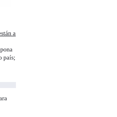
stán a
nipona
 país;
ara