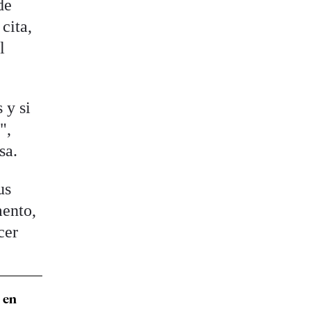
de
cita,
l
 y si
",
sa.
us
mento,
cer
 en