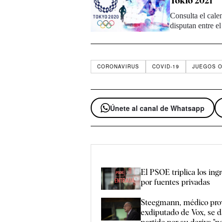
Tokio 2021
Consulta el cal
disputan entre e
CORONAVIRUS
COVID-19
JUEGOS O
Únete al canal de Whatsapp
El PSOE triplica los ing
por fuentes privadas
Steegmann, médico pro
exdiputado de Vox, se d