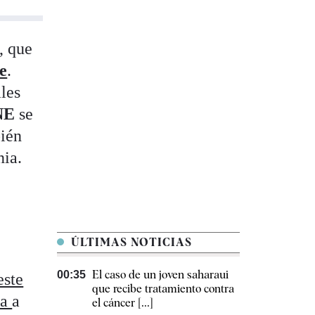
, que
e
.
les
NE
se
ién
nia.
ÚLTIMAS NOTICIAS
El caso de un joven saharaui
00:35
este
que recibe tratamiento contra
ta
a
el cáncer [...]