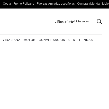
o
Ceuta
Frente Polisario
Fuerzas Armadas españolas
Compra vivienda
Mejo
Suscríbete
Iniciar sesión
VIDA SANA
MOTOR
CONVERSACIONES
DE TIENDAS