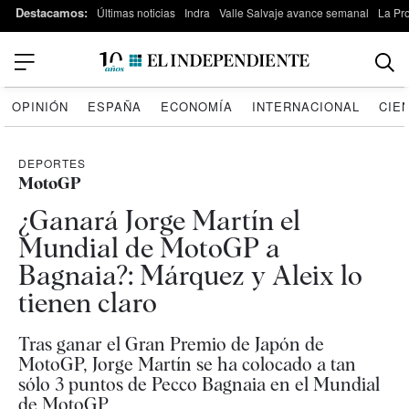
Destacamos:
Últimas noticias
Indra
Valle Salvaje avance semanal
La Pr
OPINIÓN
ESPAÑA
ECONOMÍA
INTERNACIONAL
CIE
DEPORTES
MotoGP
¿Ganará Jorge Martín el
Mundial de MotoGP a
Bagnaia?: Márquez y Aleix lo
tienen claro
Tras ganar el Gran Premio de Japón de
MotoGP, Jorge Martín se ha colocado a tan
sólo 3 puntos de Pecco Bagnaia en el Mundial
de MotoGP