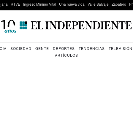
lejana
RTVE
Ingreso Mínimo Vital
Una nueva vida
Valle Salvaje
Zapatero
Pr
CIA
SOCIEDAD
GENTE
DEPORTES
TENDENCIAS
TELEVISIÓN
ARTÍCULOS