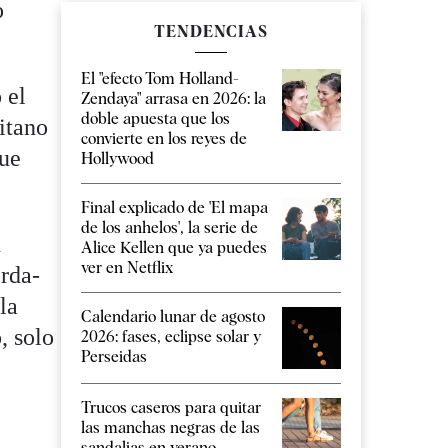
o
TENDENCIAS
El "efecto Tom Holland-
 el
Zendaya" arrasa en 2026: la
doble apuesta que los
litano
convierte en los reyes de
que
Hollywood
Final explicado de 'El mapa
de los anhelos', la serie de
n
Alice Kellen que ya puedes
ver en Netflix
erda-
la
Calendario lunar de agosto
, solo
2026: fases, eclipse solar y
Perseidas
Trucos caseros para quitar
las manchas negras de las
sandalias en verano