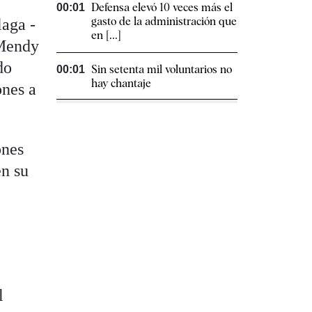
Defensa elevó 10 veces más el
00:01
gasto de la administración que
aga -
en [...]
 Mendy
do
Sin setenta mil voluntarios no
00:01
hay chantaje
ones a
ones
en su
,
l