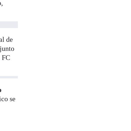
o,
al de
 junto
e FC
o
ico se