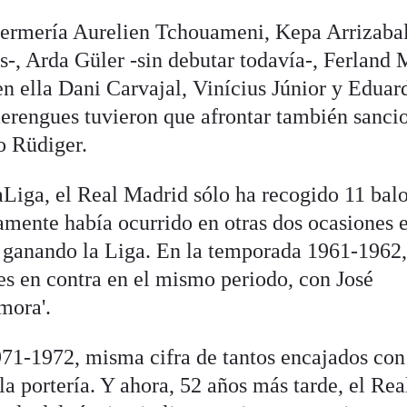
fermería Aurelien Tchouameni, Kepa Arrizabal
is-, Arda Güler -sin debutar todavía-, Ferland
en ella Dani Carvajal, Vinícius Júnior y Eduar
rengues tuvieron que afrontar también sanci
o Rüdiger.
aLiga, el Real Madrid sólo ha recogido 11 bal
amente había ocurrido en otras dos ocasiones 
ó ganando la Liga. En la temporada 1961-1962
s en contra en el mismo periodo, con José
mora'.
971-1972, misma cifra de tantos encajados con
 portería. Y ahora, 52 años más tarde, el Rea