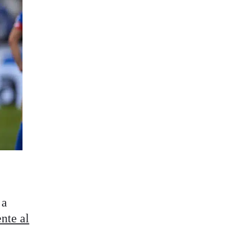
 a
nte al