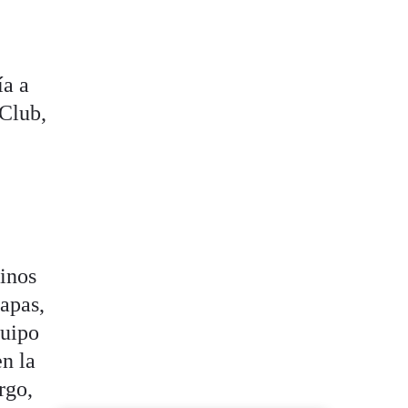
ía a
 Club,
minos
apas,
quipo
en la
rgo,