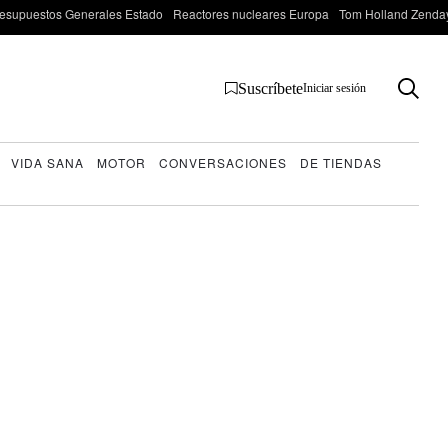
esupuestos Generales Estado
Reactores nucleares Europa
Tom Holland Zenda
Suscríbete
Iniciar sesión
VIDA SANA
MOTOR
CONVERSACIONES
DE TIENDAS