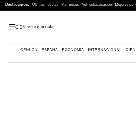
Destacamos:
Últimas noticias
Marruecos
Vehículos ocasión
Mejores pelí
El tiempo en tu ciudad
OPINIÓN
ESPAÑA
ECONOMÍA
INTERNACIONAL
CIEN