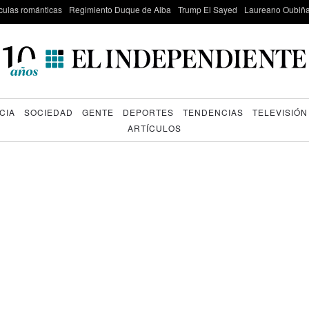
culas románticas
Regimiento Duque de Alba
Trump El Sayed
Laureano Oubiña
CIA
SOCIEDAD
GENTE
DEPORTES
TENDENCIAS
TELEVISIÓN
ARTÍCULOS