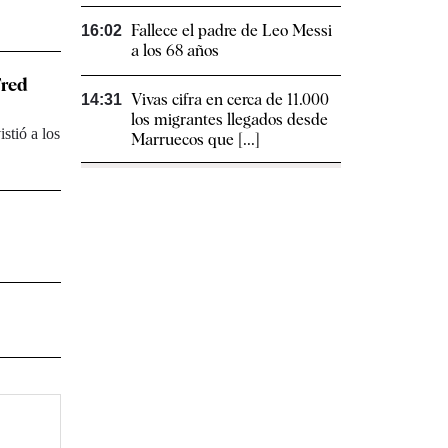
Fallece el padre de Leo Messi
16:02
a los 68 años
Fred
Vivas cifra en cerca de 11.000
14:31
los migrantes llegados desde
stió a los
Marruecos que [...]