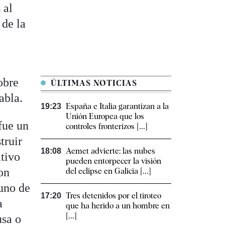
 al
 de la
obre
ÚLTIMAS NOTICIAS
abla.
España e Italia garantizan a la
19:23
Unión Europea que los
fue un
controles fronterizos [...]
truir
Aemet advierte: las nubes
18:08
ativo
pueden entorpecer la visión
on
del eclipse en Galicia [...]
guno de
Tres detenidos por el tiroteo
17:20
a
que ha herido a un hombre en
[...]
usa o