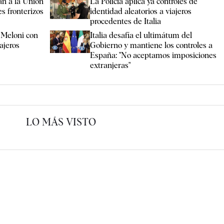
an a la Unión
La Policía aplica ya controles de
s fronterizos
identidad aleatorios a viajeros
procedentes de Italia
 Meloni con
Italia desafía el ultimátum del
ajeros
Gobierno y mantiene los controles a
España: "No aceptamos imposiciones
extranjeras"
LO MÁS VISTO