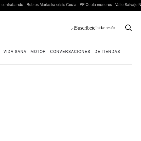
 contrabando
Robles Marlaska crisis Ceuta
PP Ceuta menores
Valle Salvaje N
Suscríbete
Iniciar sesión
VIDA SANA
MOTOR
CONVERSACIONES
DE TIENDAS