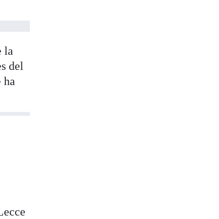
 la
es del
e ha
Lecce