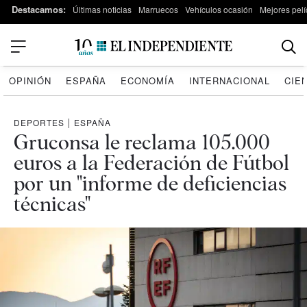
Destacamos:
Últimas noticias
Marruecos
Vehículos ocasión
Mejores pelí
OPINIÓN
ESPAÑA
ECONOMÍA
INTERNACIONAL
CIE
DEPORTES
|
ESPAÑA
Gruconsa le reclama 105.000
euros a la Federación de Fútbol
por un "informe de deficiencias
técnicas"