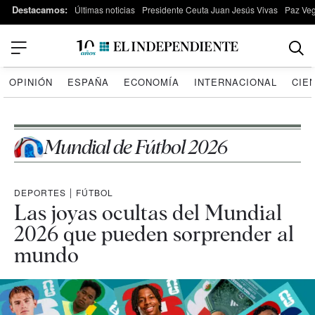
Destacamos:
Últimas noticias
Presidente Ceuta Juan Jesús Vivas
Paz Ve
OPINIÓN
ESPAÑA
ECONOMÍA
INTERNACIONAL
CIE
Mundial de Fútbol 2026
DEPORTES
|
FÚTBOL
Las joyas ocultas del Mundial
2026 que pueden sorprender al
mundo