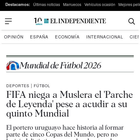
Destacamos:
Últimas noticias
Marruecos
Vehículos ocasión
Mejores pelí
OPINIÓN
ESPAÑA
ECONOMÍA
INTERNACIONAL
CIE
Mundial de Fútbol 2026
DEPORTES
|
FÚTBOL
FIFA niega a Muslera el 'Parche
de Leyenda' pese a acudir a su
quinto Mundial
El portero uruguayo hace historia al formar
parte de cinco Copas del Mundo, pero no