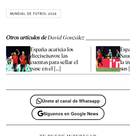
MUNDIAL DE FÚTBOL 2026
Otros artículos de
David González
España acaricia los
España
dieciseisavos: las
Saudí:
cuentas para sellar el
la imag
pase en el [...]
sus [...]
Únete al canal de Whatsapp
Síguenos en Google News