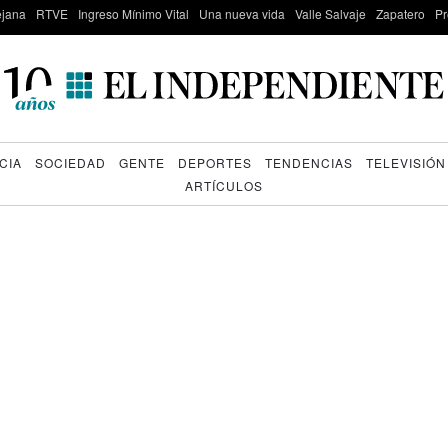
lejana
RTVE
Ingreso Mínimo Vital
Una nueva vida
Valle Salvaje
Zapatero
Pr
CIA
SOCIEDAD
GENTE
DEPORTES
TENDENCIAS
TELEVISIÓN
ARTÍCULOS