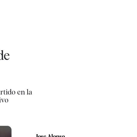
de
rtido en la
ivo
Jose Alonso