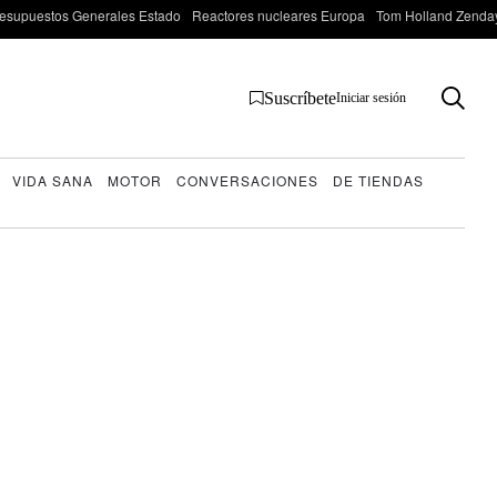
esupuestos Generales Estado
Reactores nucleares Europa
Tom Holland Zenda
Suscríbete
Iniciar sesión
VIDA SANA
MOTOR
CONVERSACIONES
DE TIENDAS