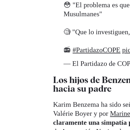
😳 "El problema es qu
Musulmanes"
🧐 "Que lo investiguen,
📻
#PartidazoCOPE
pi
— El Partidazo de CO
Los hijos de Benze
hacia su padre
Karim Benzema ha sido señ
Valérie Boyer y por
Marine
claramente una simpatía 