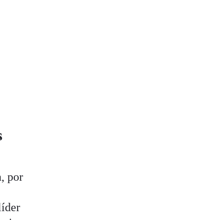
s
, por
líder