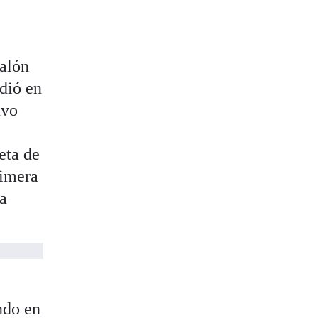
Balón
dió en
uvo
eta de
rimera
 a
ndo en