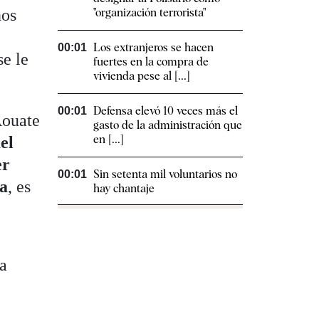
nos
"organización terrorista"
Los extranjeros se hacen
00:01
se le
fuertes en la compra de
vivienda pese al [...]
Defensa elevó 10 veces más el
00:01
Aouate
gasto de la administración que
en [...]
el
er
Sin setenta mil voluntarios no
00:01
ta
, es
hay chantaje
ia