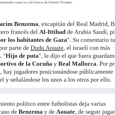
osicionado respecto a la Guerra de Oriente Próximo.
arim Benzema
, excapitán del Real Madrid, 
tero francés del
Al-Ittihad
de Arabia Saudí, pi
por los habitantes de Gaza
". Su comentario t
por parte de
Dudu Aouate
, el israelí con más
. "
Hijo de puta
", le dijo el que fuera guardam
ortivo de la Coruña
y
Real Mallorca
. Por p
ol, hay jugadores posicionándose públicamente
el y señalándose los unos a los otros por ello.
iento político entre futbolistas deja varias
 caso de
Benzema
y de
Aouate
, de seguir juga