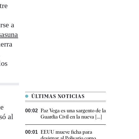
tre
arse a
sasuna
uerra
a
los
ÚLTIMAS NOTICIAS
de
Paz Vega es una sargento de la
00:02
só al
Guardia Civil en la nueva [...]
EEUU mueve ficha para
00:01
designar al Polisario como