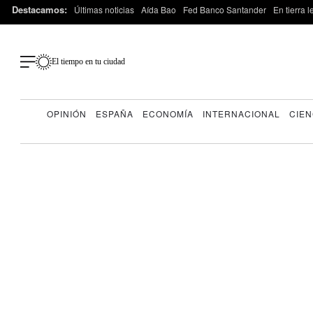
Destacamos:
Últimas noticias
Aída Bao
Fed Banco Santander
En tierra 
El tiempo en tu ciudad
OPINIÓN
ESPAÑA
ECONOMÍA
INTERNACIONAL
CIEN