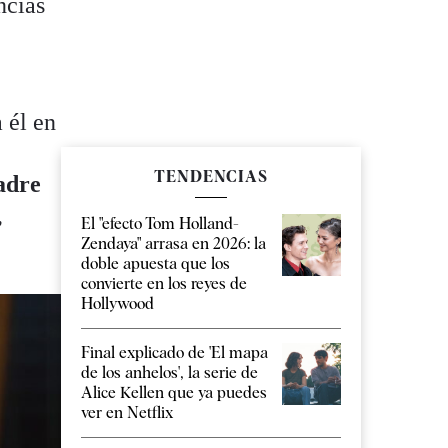
ncias
 él en
TENDENCIAS
padre
,
El "efecto Tom Holland-
Zendaya" arrasa en 2026: la
doble apuesta que los
convierte en los reyes de
Hollywood
Final explicado de 'El mapa
de los anhelos', la serie de
Alice Kellen que ya puedes
ver en Netflix