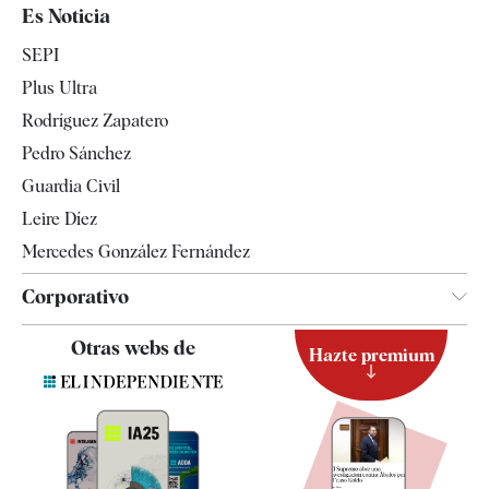
España
Es Noticia
Economía
SEPI
Internacional
Plus Ultra
Gente
Rodríguez Zapatero
Televisión
Pedro Sánchez
Tendencias
Guardia Civil
Leire Díez
Mercedes González Fernández
Corporativo
Contacto
Otras webs de
Hazte premium
Suscripción
Newsletter
Apps
Quiénes somos