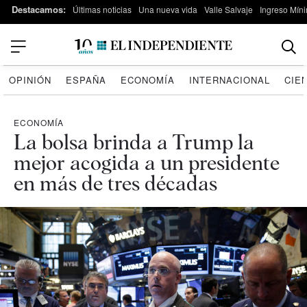
Destacamos:
Últimas noticias
Una nueva vida
Valle Salvaje
Ingreso Míni
OPINIÓN
ESPAÑA
ECONOMÍA
INTERNACIONAL
CIE
ECONOMÍA
La bolsa brinda a Trump la
mejor acogida a un presidente
en más de tres décadas